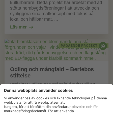
kulturbärare. Detta projekt har arbetat med att
stötta hembygdsföreningar i att utveckla och
synliggöra sina matkoncept med fokus på
lokal och hållbar mat. ...
Läs mer
PÅGÅENDE PROJEKT
Odling och mångfald – Bertebos
stiftelse
Projektet Odling och mångfald syftar till att
undersöka och demonstrera samspelet
mellan livsmedelsproduktion och biologisk
mångfald. Genom fältförsök, demonstrationer
och inventeringar utvecklar v...