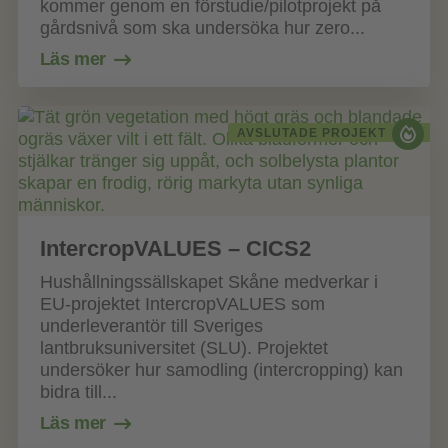
kommer genom en förstudie/pilotprojekt på
gårdsnivå som ska undersöka hur zero...
Läs mer
AVSLUTADE PROJEKT
IntercropVALUES – CICS2
Hushållningssällskapet Skåne medverkar i
EU-projektet IntercropVALUES som
underleverantör till Sveriges
lantbruksuniversitet (SLU). Projektet
undersöker hur samodling (intercropping) kan
bidra till...
Läs mer