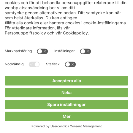
Läs mer
PÅGÅENDE PROJEKT
Hållbart hästbete
Syftet med projektet 'Hållbart hästbete i
praktiken – Rådgivning för betesdrift som
gynnar biologisk mångfald' är att utveckla och
erbjuda rådgivningsmoduler för hästägare för
att öka användningen ...
Läs mer
PÅGÅENDE PROJEKT