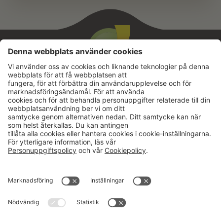
Aktuellt
Om oss
Karriär
Verksamheter
Nyheter
Om Hushållningssällskapet
Kalender
Hushållningssällskapens
Förbund
Publikationer
Tjänster
Press & media
Välkommen till Portalen!