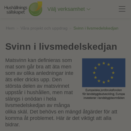
Till
innehåll
Välj verksamhet
på
sidan
Hem
»
Våra projekt och uppdrag
»
Svinn i livsmedelskedjan
Svinn i livsmedelskedjan
Matsvinn kan definieras som
mat som går bra att äta men
som av olika anledningar inte
äts eller dricks upp. Den
största delen av matsvinnet
uppstår i hushållen, men mat
slängs i onödan i hela
livsmedelskedjan av många
olika skäl. Det behövs en mängd åtgärder för att
komma åt problemet. Här är det viktigt att alla
bidrar.