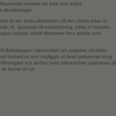
ffärsmodell kommer tas fram som andra
a ullmellanlager.
som är den enda ullstationen på den västra sidan av
sk Ull, Sjuhärads fåravelsförening, Sätila of Sweden,
apet Halland. Därtill tillkommer flera aktörer som
ll fårföretagare i närområdet och projektet vill därför
brett kontaktnät som möjliggör en bred samverkan kring
fårföretagare och aktörer inom ullbranschen uppmanas at
att lämna sin ull.