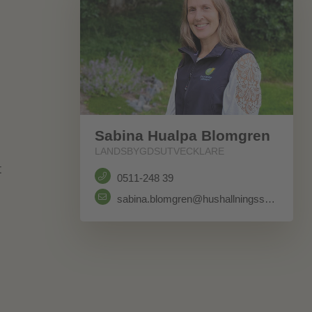
Sabina Hualpa Blomgren
LANDSBYGDSUTVECKLARE
t
0511-248 39
sabina.blomgren@hushallningssallskapet.se