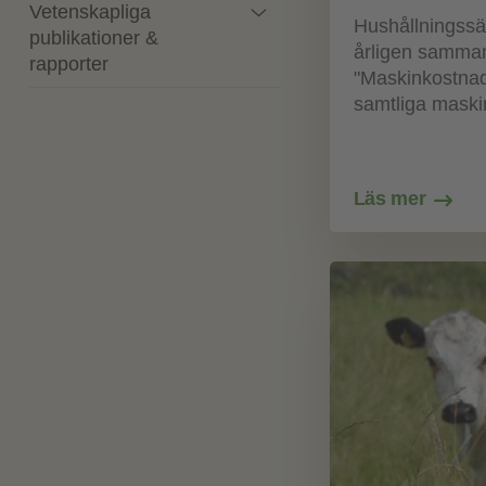
Vetenskapliga
Hushållningssä
publikationer &
årligen sammans
rapporter
"Maskinkostnad
samtliga maski
Läs mer