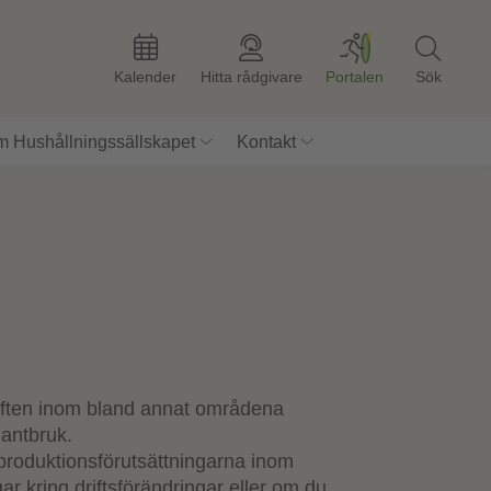
Kalender
Hitta rådgivare
Portalen
Sök
 Hushållningssällskapet
Kontakt
häften inom bland annat områdena
lantbruk.
roduktionsförutsättningarna inom
ar kring driftsförändringar eller om du