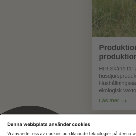
Produktio
produktio
HIR Skåne tar å
husdjursproduk
Hushållningssäl
ekologisk växto
Läs mer