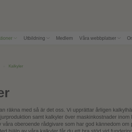
tioner
Utbildning
Medlem
Våra webbplatser
Om
»
Kalkyler
er
an räkna med så är det oss. Vi upprättar årligen kalkyl
djurproduktion samt kalkyler över maskinkostnader inom 
av våra oberoende rådgivare som har god kännedom om p
ed hjälp av våra kalkyler får du ett bra stöd vid fundering