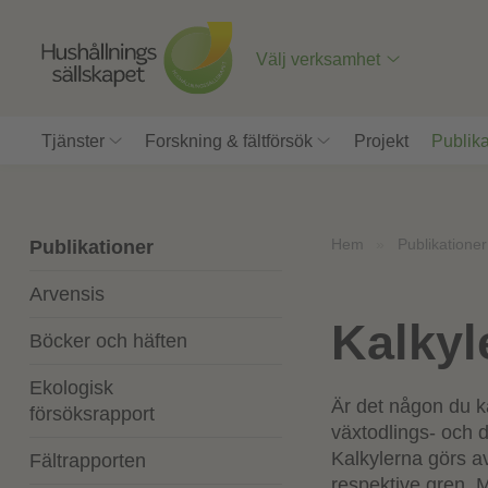
Till
innehåll
på
Välj verksamhet
sidan
Tjänster
Forskning & fältförsök
Projekt
Publika
Hem
»
Publikationer
Publikationer
Arvensis
Kalkyl
Böcker och häften
Ekologisk
Är det någon du k
försöksrapport
växtodlings- och 
Kalkylerna görs 
Fältrapporten
respektive gren. M