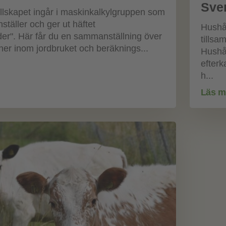
Sve
llskapet ingår i maskinkalkylgruppen som
täller och ger ut häftet
Hushå
er". Här får du en sammanställning över
tills
ner inom jordbruket och beräknings...
Hushål
efterk
h...
Läs m