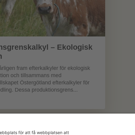
nsgrenskalkyl – Ekologisk
n
rligen fram efterkalkyler för ekologisk
tion och tillsammans med
lskapet Östergötland efterkalkyler för
dling. Dessa produktionsgrens...