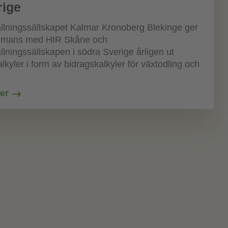
rige
llningssällskapet Kalmar Kronoberg Blekinge ger
ammans med HIR Skåne och
lningssällskapen i södra Sverige årligen ut
alkyler i form av bidragskalkyler för växtodling och
er