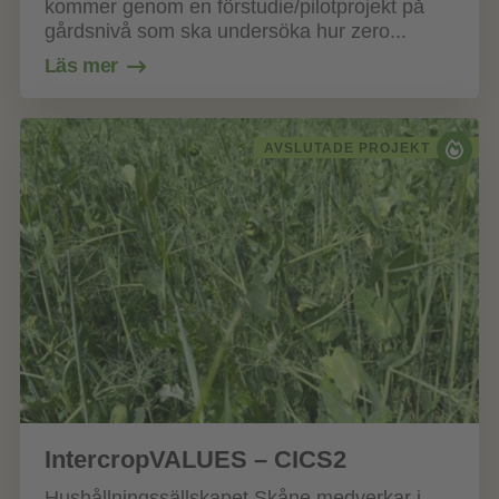
kommer genom en förstudie/pilotprojekt på
gårdsnivå som ska undersöka hur zero...
Läs mer
AVSLUTADE PROJEKT
IntercropVALUES – CICS2
Hushållningssällskapet Skåne medverkar i