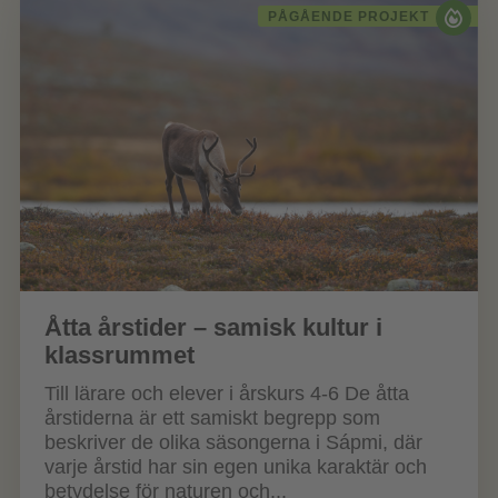
PÅGÅENDE PROJEKT
Åtta årstider – samisk kultur i
klassrummet
Till lärare och elever i årskurs 4-6 De åtta
årstiderna är ett samiskt begrepp som
beskriver de olika säsongerna i Sápmi, där
varje årstid har sin egen unika karaktär och
betydelse för naturen och...