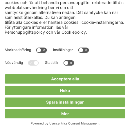
PÅGÅENDE PROJEKT
Mentorskapsprogram för
grönsaksodlare i Västra Götaland
Vill du ha en mentor som delar med sig av
sina erfarenheter och ger råd om hur du och
ditt yrkesmässiga trädgårdsföretag inom
ekologisk frilands- och växthusodling kan
växa? Fram till slutet av ...