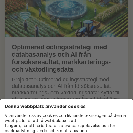
Optimerad odlingsstrategi med
databasanalys och AI från
försöksresultat, markkarterings-
och växtodlingsdata
Projektet “Optimerad odlingsstrategi med
databasanalys och AI från försöksresultat,
markkarterings- och växtodlingsdata” syftar till
att bilda en innovationsgrupp för att identifiera
innovationer i...
Läs mer