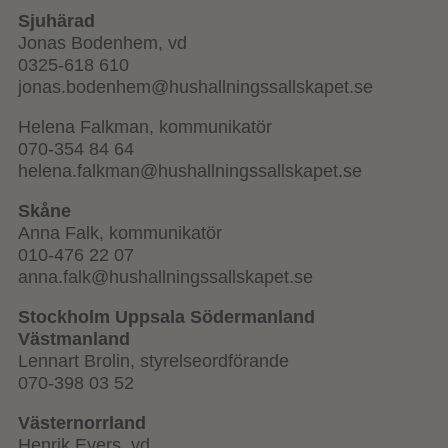
Sjuhärad
Jonas Bodenhem, vd
0325-618 610
jonas.bodenhem@hushallningssallskapet.se
Helena Falkman, kommunikatör
070-354 84 64
helena.falkman@hushallningssallskapet.se
Skåne
Anna Falk, kommunikatör
010-476 22 07
anna.falk@hushallningssallskapet.se
Stockholm U
ppsala Södermanland
Västmanland
Lennart Brolin, styrelseordförande
070-398 03 52
Västernorrland
Henrik Evers, vd