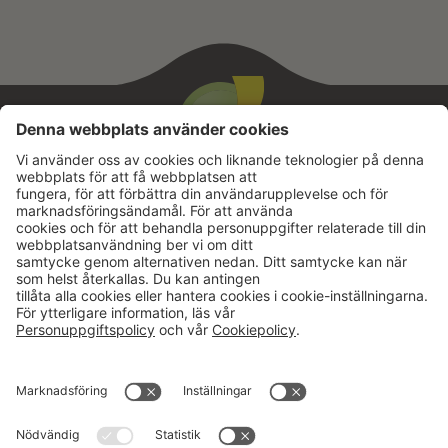
Aktuellt
Om oss
Karriär
Verksamheter
Nyheter
Om Hushållningssällskapet
Kalender
Hushållningssällskapens
Förbund
Publikationer
Tjänster
Press & media
Välkommen till Portalen!