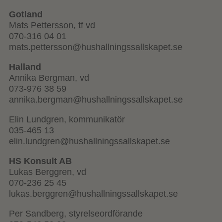
Gotland
Mats Pettersson, tf vd
070-316 04 01
mats.pettersson@hushallningssallskapet.se
Halland
Annika Bergman, vd
073-976 38 59
annika.bergman@hushallningssallskapet.se
Elin Lundgren, kommunikatör
035-465 13
elin.lundgren@hushallningssallskapet.se
HS Konsult AB
Lukas Berggren, vd
070-236 25 45
lukas.berggren@hushallningssallskapet.se
Per Sandberg, styrelseordförande