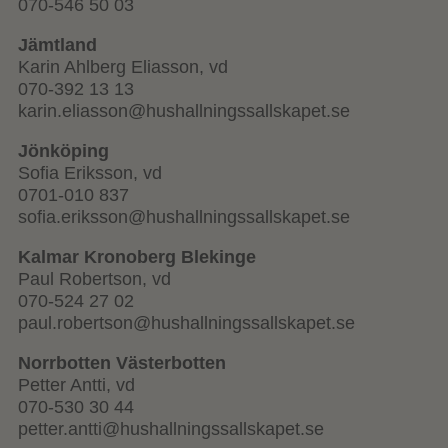
070-546 50 03
Jämtland
Karin Ahlberg Eliasson, vd
070-392 13 13
karin.eliasson@hushallningssallskapet.se
Jönköping
Sofia Eriksson, vd
0701-010 837
sofia.eriksson@hushallningssallskapet.se
Kalmar Kronoberg Blekinge
Paul Robertson, vd
070-524 27 02
paul.robertson@hushallningssallskapet.se
Norrbotten Västerbotten
Petter Antti, vd
070-530 30 44
petter.antti@hushallningssallskapet.se