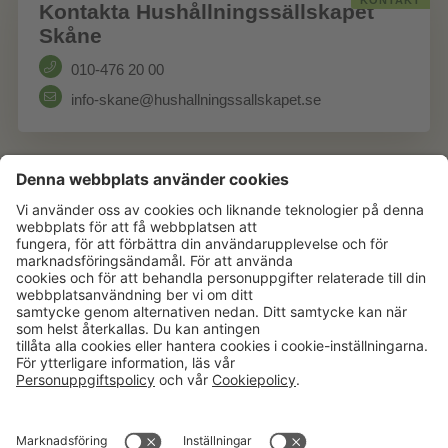
KONTAKT
Kontakta Hushållningssällskapet
Skåne
010-476 20 00
info-skane@hushallningssallskapet.se
Aktuellt
Om oss