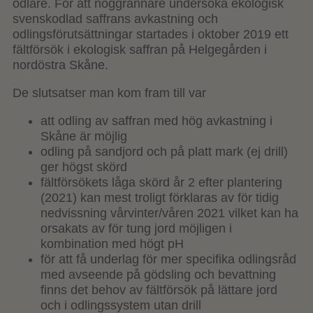
odlare. För att noggrannare undersöka ekologisk
svenskodlad saffrans avkastning och
odlingsförutsättningar startades i oktober 2019 ett
fältförsök i ekologisk saffran på Helgegården i
nordöstra Skåne.
De slutsatser man kom fram till var
att odling av saffran med hög avkastning i
Skåne är möjlig
odling på sandjord och på platt mark (ej drill)
ger högst skörd
fältförsökets låga skörd år 2 efter plantering
(2021) kan mest troligt förklaras av för tidig
nedvissning vårvinter/våren 2021 vilket kan ha
orsakats av för tung jord möjligen i
kombination med högt pH
för att få underlag för mer specifika odlingsråd
med avseende på gödsling och bevattning
finns det behov av fältförsök på lättare jord
och i odlingssystem utan drill