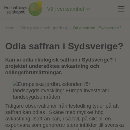
Till
innehåll
Välj verksamhet
på
sidan
Hem
»
Våra projekt och uppdrag
»
Odla saffran i Sydsverige?
Odla saffran i Sydsverige?
Kan vi odla ekologisk saffran i Sydsverige? I
projektet undersöktes avkastning och
odlingsförutsättningar.
Tidigare observationer från testodling tyder på att
saffran kan odlas i Skåne med mycket hög
avkastning. Saffran kan, i så fall, på sikt bli en
exportvara som genererar stora intäkter till svenska