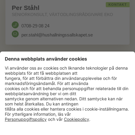
KONTAKT
Per Ståhl
SENIORKONSULT, VÄXTODLINGSRÅDGIVARE EKO
0708-29 08 24
per.stahl@hushallningssallskapet.se
Aktuellt
Om oss