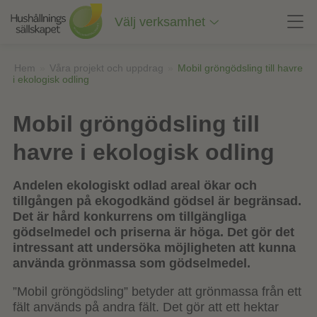
Till
innehåll
Välj verksamhet
på
sidan
Hem
»
Våra projekt och uppdrag
»
Mobil gröngödsling till havre
i ekologisk odling
Mobil gröngödsling till
havre i ekologisk odling
Andelen ekologiskt odlad areal ökar och
tillgången på ekogodkänd gödsel är begränsad.
Det är hård konkurrens om tillgängliga
gödselmedel och priserna är höga. Det gör det
intressant att undersöka möjligheten att kunna
använda grönmassa som gödselmedel.
”Mobil gröngödsling” betyder att grönmassa från ett
fält används på andra fält. Det gör att ett hektar