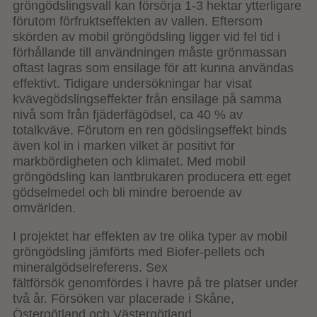
gröngödslingsvall kan försörja 1-3 hektar ytterligare
förutom förfruktseffekten av vallen. Eftersom
skörden av mobil gröngödsling ligger vid fel tid i
förhållande till användningen måste grönmassan
oftast lagras som ensilage för att kunna användas
effektivt. Tidigare undersökningar har visat
kvävegödslingseffekter från ensilage på samma
nivå som från fjäderfägödsel, ca 40 % av
totalkväve. Förutom en ren gödslingseffekt binds
även kol in i marken vilket är positivt för
markbördigheten och klimatet. Med mobil
gröngödsling kan lantbrukaren producera ett eget
gödselmedel och bli mindre beroende av
omvärlden.
I projektet har effekten av tre olika typer av mobil
gröngödsling jämförts med Biofer-pellets och
mineralgödselreferens. Sex
fältförsök genomfördes i havre på tre platser under
två år. Försöken var placerade i Skåne,
Östergötland och Västergötland.