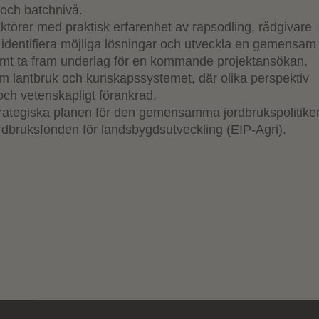
 och batchnivå.
ktörer med praktisk erfarenhet av rapsodling, rådgivare
dentifiera möjliga lösningar och utveckla en gemensam
 samt ta fram underlag för en kommande projektansökan.
om lantbruk och kunskapssystemet, där olika perspektiv
 och vetenskapligt förankrad.
trategiska planen för den gemensamma jordbrukspolitike
dbruksfonden för landsbygdsutveckling (EIP‑Agri).