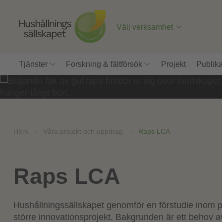
Till
innehåll
på
Välj verksamhet
sidan
Tjänster
Forskning & fältförsök
Projekt
Publika
Hem
»
Våra projekt och uppdrag
»
Raps LCA
Raps LCA
Hushållningssällskapet genomför en förstudie inom p
större innovationsprojekt. Bakgrunden är ett behov 