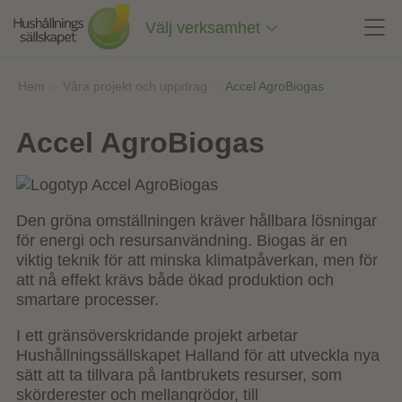
Till
innehåll
Välj verksamhet
på
sidan
Hem
»
Våra projekt och uppdrag
»
Accel AgroBiogas
Accel AgroBiogas
Den gröna omställningen kräver hållbara lösningar
för energi och resursanvändning. Biogas är en
viktig teknik för att minska klimatpåverkan, men för
att nå effekt krävs både ökad produktion och
smartare processer.
I ett gränsöverskridande projekt arbetar
Hushållningssällskapet Halland för att utveckla nya
sätt att ta tillvara på lantbrukets resurser, som
skörderester och mellangrödor, till