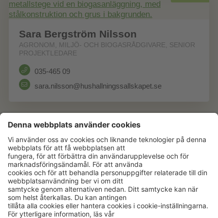
Sara Bergström Nilsson
AGRONOM, MILJÖ- OCH BIOGASRÅDGIVARE, SENIOR
PROJEKTLEDARE
035-465 09
sara.nilsson@hushallningssallskapet.se