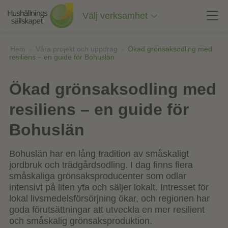
Till
innehåll
Välj verksamhet
på
sidan
Hem
»
Våra projekt och uppdrag
»
Ökad grönsaksodling med
resiliens – en guide för Bohuslän
Ökad grönsaksodling med
resiliens – en guide för
Bohuslän
Bohuslän har en lång tradition av småskaligt
jordbruk och trädgårdsodling. I dag finns flera
småskaliga grönsaksproducenter som odlar
intensivt på liten yta och säljer lokalt. Intresset för
lokal livsmedelsförsörjning ökar, och regionen har
goda förutsättningar att utveckla en mer resilient
och småskalig grönsaksproduktion.