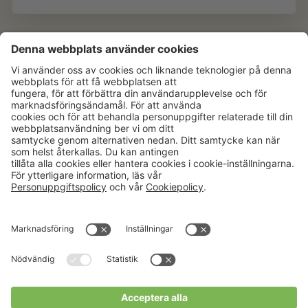
Aktuellt
Om oss
Karriär
Verksamheter
Nyheter
Om Hushållningssällskapet
Kalender
Hushållningssällskapens
Förbund
Publikationer
Tjänster
Press & media