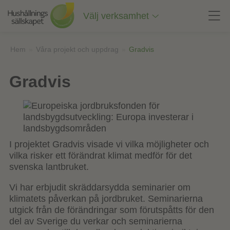
Till
innehåll
Välj verksamhet
på
sidan
Hem
»
Våra projekt och uppdrag
»
Gradvis
Gradvis
I projektet Gradvis visade vi vilka möjligheter och
vilka risker ett förändrat klimat medför för det
svenska lantbruket.
Vi har erbjudit skräddarsydda seminarier om
klimatets påverkan på jordbruket. Seminarierna
utgick från de förändringar som förutspåtts för den
del av Sverige du verkar och seminarierna