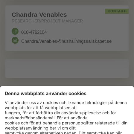
KONTAKT
Chandra Venables
RESEARCHER/PROJECT MANAGER
010-4762104
Chandra.Venables@hushallningssallskapet.se