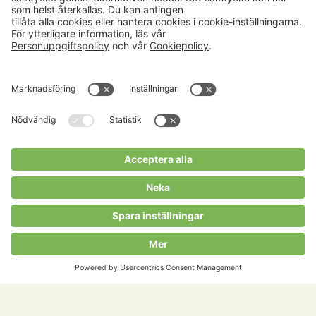
Aktuellt
Om oss
Karriär
Verksamheter
Nyheter
Om Hushållningssällskapet
Kalender
Hushållningssällskapens
Förbund
Publikationer
Tjänster
Press & media
Välkommen till Portalen!
Cookies m.m.
Cookies
Personuppgiftspolicy
Allmänna villkor
Copyright Hushållningssällskapens Förbund 2026