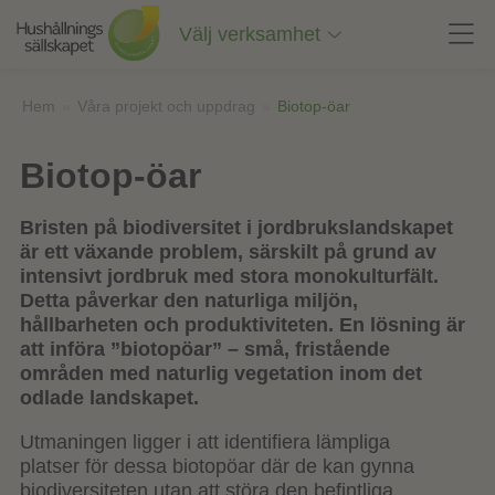
Till
innehåll
Välj verksamhet
på
sidan
Hem
»
Våra projekt och uppdrag
»
Biotop-öar
Biotop-öar
Bristen på biodiversitet i jordbrukslandskapet
är ett växande problem, särskilt på grund av
intensivt jordbruk med stora monokulturfält.
Detta påverkar den naturliga miljön,
hållbarheten och produktiviteten. En lösning är
att införa ”biotopöar” – små, fristående
områden med naturlig vegetation inom det
odlade landskapet.
Utmaningen ligger i att identifiera lämpliga
platser för dessa biotopöar där de kan gynna
biodiversiteten utan att störa den befintliga