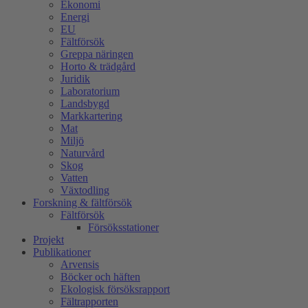
Ekonomi
Energi
EU
Fältförsök
Greppa näringen
Horto & trädgård
Juridik
Laboratorium
Landsbygd
Markkartering
Mat
Miljö
Naturvård
Skog
Vatten
Växtodling
Forskning & fältförsök
Fältförsök
Försöksstationer
Projekt
Publikationer
Arvensis
Böcker och häften
Ekologisk försöksrapport
Fältrapporten