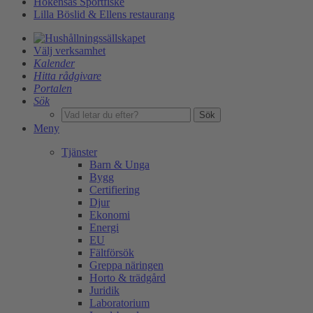
Hökensås Sportfiske
Lilla Böslid & Ellens restaurang
Välj verksamhet
Kalender
Hitta rådgivare
Portalen
Sök
Sök
Meny
Tjänster
Barn & Unga
Bygg
Certifiering
Djur
Ekonomi
Energi
EU
Fältförsök
Greppa näringen
Horto & trädgård
Juridik
Laboratorium