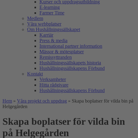
Kurser och uppdragsutbildning
E-learning
Farmer Time
Medlem
Våra webbplatser
Om Hushållningssällskapet
Karriär
Press & media
International partner information
Mässor & mötesplatser
Remissyttranden
Hushållningssällskapets historia
Hushållningssällskapens Förbund
Kontakt
Verksamheter
Hitta rådgivare
Hushållningssällskapens Förbund
Hem
»
Våra projekt och uppdrag
»
Skapa boplatser för vilda bin på
Helgegården
Skapa boplatser för vilda bin
på Helgegården