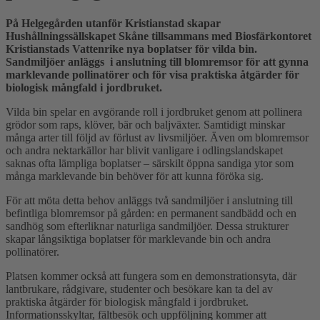
På Helgegården utanför Kristianstad skapar
Hushållningssällskapet Skåne tillsammans med Biosfärkontoret
Kristianstads Vattenrike nya boplatser för vilda bin.
Sandmiljöer anläggs i anslutning till blomremsor för att gynna
marklevande pollinatörer och för visa praktiska åtgärder för
biologisk mångfald i jordbruket.
Vilda bin spelar en avgörande roll i jordbruket genom att pollinera
grödor som raps, klöver, bär och baljväxter. Samtidigt minskar
många arter till följd av förlust av livsmiljöer. Även om blomremsor
och andra nektarkällor har blivit vanligare i odlingslandskapet
saknas ofta lämpliga boplatser – särskilt öppna sandiga ytor som
många marklevande bin behöver för att kunna föröka sig.
För att möta detta behov anläggs två sandmiljöer i anslutning till
befintliga blomremsor på gården: en permanent sandbädd och en
sandhög som efterliknar naturliga sandmiljöer. Dessa strukturer
skapar långsiktiga boplatser för marklevande bin och andra
pollinatörer.
Platsen kommer också att fungera som en demonstrationsyta, där
lantbrukare, rådgivare, studenter och besökare kan ta del av
praktiska åtgärder för biologisk mångfald i jordbruket.
Informationsskyltar, fältbesök och uppföljning kommer att