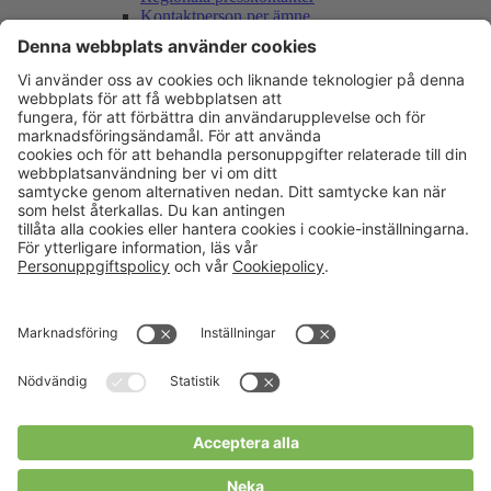
Kontaktperson per ämne
Vår logotyp
International partner information
Mässor & mötesplatser
Remissyttranden
Remissyttranden 2026
Remissyttranden 2025
Remissyttranden 2024
Remissyttranden 2023
Remissyttranden 2022
Remissyttranden 2021
Remissyttranden 2020
Remissyttranden 2019
Remissyttranden 2018
Remissyttranden 2017
Remissyttranden 2015
Remissyttranden 2014
Hushållningssällskapets historia
Hushållningssällskapens Förbund
Förbundskansliet
Förbundsstyrelsen 2026–2027
Valberedningen
Möten & konferenser
Förbundets interna utbildningar
Kontakt