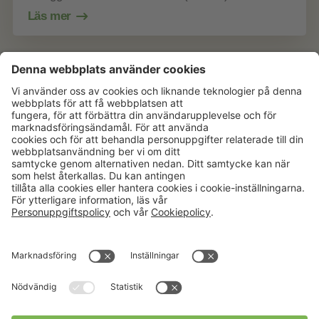
Läs mer
Aktuellt
Om oss
Karriär
Verksamheter
Nyheter
Om Hushållningssällskapet
Kalender
Hushållningssällskapens
Förbund
Publikationer