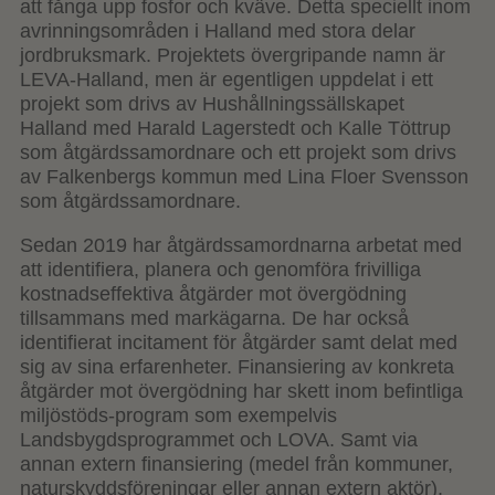
att fånga upp fosfor och kväve. Detta speciellt inom
avrinningsområden i Halland med stora delar
jordbruksmark. Projektets övergripande namn är
LEVA-Halland, men är egentligen uppdelat i ett
projekt som drivs av Hushållningssällskapet
Halland med Harald Lagerstedt och Kalle Töttrup
som åtgärdssamordnare och ett projekt som drivs
av Falkenbergs kommun med Lina Floer Svensson
som åtgärdssamordnare.
Sedan 2019 har åtgärdssamordnarna arbetat med
att identifiera, planera och genomföra frivilliga
kostnadseffektiva åtgärder mot övergödning
tillsammans med markägarna. De har också
identifierat incitament för åtgärder samt delat med
sig av sina erfarenheter. Finansiering av konkreta
åtgärder mot övergödning har skett inom befintliga
miljöstöds-program som exempelvis
Landsbygdsprogrammet och LOVA. Samt via
annan extern finansiering (medel från kommuner,
naturskyddsföreningar eller annan extern aktör).