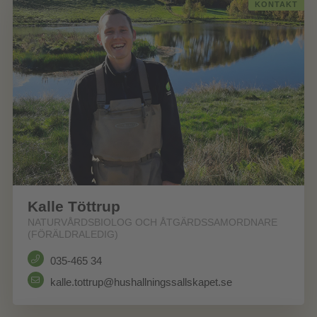
KONTAKT
Kalle Töttrup
NATURVÅRDSBIOLOG OCH ÅTGÄRDSSAMORDNARE
(FÖRÄLDRALEDIG)
035-465 34
kalle.tottrup@hushallningssallskapet.se