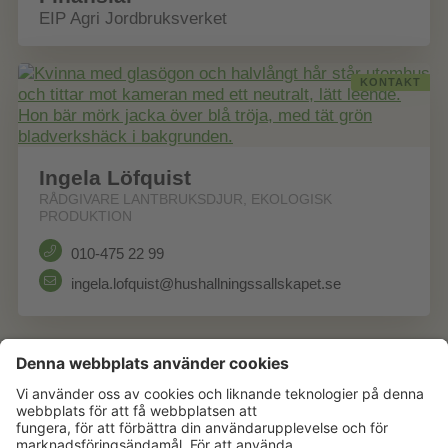
EIP Agri Jordbruksverket
KONTAKT
Ingela Löfquist
RÅDGIVARE LANTBRUKSDJUR, EKOLOGISK
PRODUKTION
010-475 22 99
ingela.lofquist@hushallningssallskapet.se