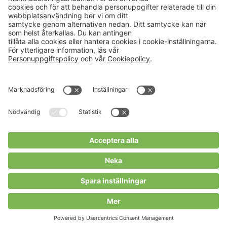
Aktuellt
Om oss
Karriär
Verksamheter
Nyheter
Om Hushållningssällskapet
Kalender
Hushållningssällskapens
Förbund
Publikationer
Tjänster
Press & media
Välkommen till Portalen!
Cookies m.m.
Cookies
Personuppgiftspolicy
Allmänna villkor