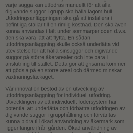
varje sugga kan utfodras manuellt för att alla
digivande suggor i grupp ska hålla lagom hull.
Utfodringsanläggningen ska gå att installera i
befintliga stallar till en rimlig kostnad. Den ska även
kunna användas i fält under sommarperioden d.v.s.
den ska vara lätt att flytta. En sådan
utfodringsanläggning skulle också underlätta vid
utevistelse för att hålla sinsuggor och digivande
suggor på större åkerarealer och inte bara i
anslutning till stallet. Detta gör att grisarna kommer
att gödsla på en större areal och därmed minskar
växtnäringsläckaget.
Vår innovation bestod av en utveckling av
utfodringsanläggning för individuell utfodring.
Utvecklingen av ett individuellt fodersystem har
potential att underlätta och förbättra utfodringen av
digivande suggor i grupphållning och förväntas
kunna bidra till ökad användning av åkermark som
ligger längre ifrån gården. Ökad användning av