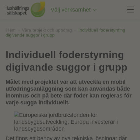
Till
innehåll
Välj verksamhet
på
sidan
Hem
»
Våra projekt och uppdrag
»
Individuell foderstyrning
digivande suggor i grupp
Individuell foderstyrning
digivande suggor i grupp
Målet med projektet var att utveckla en mobil
utfodringsanläggning som kan användas både
inomhus och på bete där foder kan regleras för
varje sugga individuellt.
Det finns ett behov av nya tekniska lösningar där