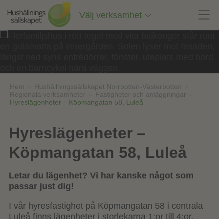
Till
innehåll
Välj verksamhet
på
sidan
Hem
»
Hushållningssällskapet Norrbotten-Västerbotten
»
Regionala verksamheter
»
Fastigheter och anläggningar
»
Hyreslägenheter – Köpmangatan 58, Luleå
Hyreslägenheter –
Köpmangatan 58, Luleå
Letar du lägenhet? Vi har kanske något som
passar just dig!
I vår hyresfastighet på Köpmangatan 58 i centrala
Luleå finns lägenheter i storlekarna 1:or till 4:or.