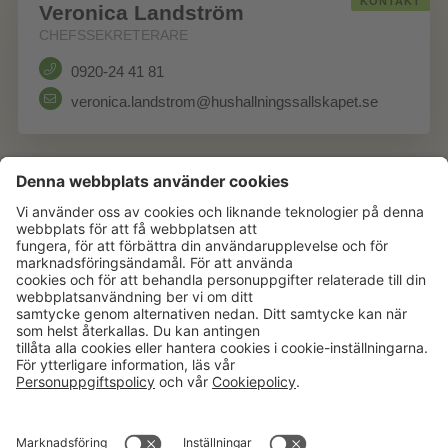
KONTAKT
Veronica Landström
CHEFSSEKRETERARE
0920-24 41 81
veronica.landstrom@hushallningssallskapet.se
Aktuellt
Om oss