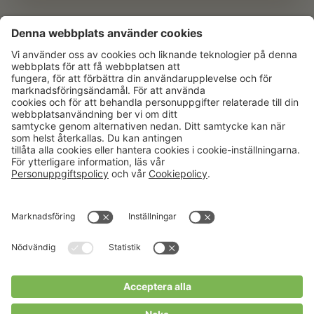
Aktuellt
Om oss
Karriär
Verksamheter
Nyheter
Om Hushållningssällskapet
Kalender
Hushållningssällskapens
Förbund
Publikationer
Tjänster
Press & media
Välkommen till Portalen!