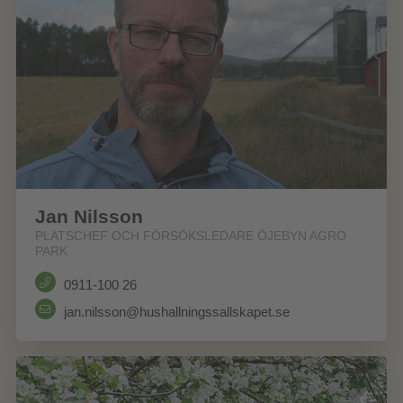
Jan Nilsson
PLATSCHEF OCH FÖRSÖKSLEDARE ÖJEBYN AGRO
PARK
0911-100 26
jan.nilsson@hushallningssallskapet.se