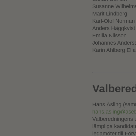
Susanne Wilhelm
Marit Lindberg
Karl-Olof Norman
Anders Häggkvist
Emilia Nilsson
Johannes Andersso
Karin Ahlberg Eli
Valbere
Hans Åsling (sam
hans.asling@aseb
Valberedningens u
lämpliga kandidate
ledamöter till Förv