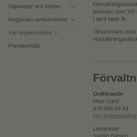
Förvaltningsutskot
Stipendier och fonder
besluten som VD s
i april varje år.
Regionala verksamheter
Tillsammans med l
Vår organisation
Hushållningssälls
Presskontakt
Förvaltn
Ordförande
Mats Gärd
070-605 84 54
info.fyrasgard@g
Ledamöter
Stefan Dahlen