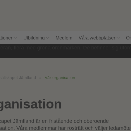
tioner
Utbildning
Medlem
Våra webbplatser
Om
sällskapet Jämtland
»
Vår organisation
ganisation
kapet Jämtland är en fristående och oberoende
ation. Våra medlemmar har rösträtt och väljer ledamöter 