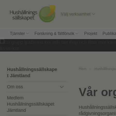
Till
innehåll
på
Välj verksamhet
sidan
Tjänster
Forskning & fältförsök
Projekt
Publika
Hem
»
Hushållnings
Hushållningssällskape
t Jämtland
Om oss
Vår or
Medlem
Hushållningssällskapet
Hushållningssälls
Jämtland
rådgivningsorganis