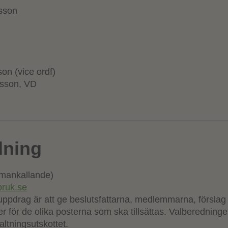
sson
n (vice ordf)
asson, VD
dning
mankallande)
ruk.se
ppdrag är att ge beslutsfattarna, medlemmarna, förslag
r för de olika posterna som ska tillsättas. Valberedninge
altningsutskottet.