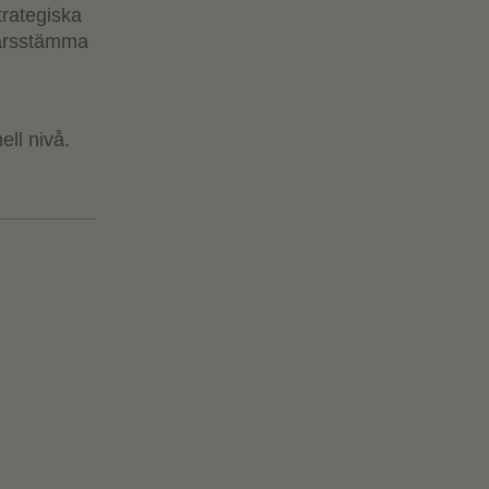
trategiska
 årsstämma
ll nivå.