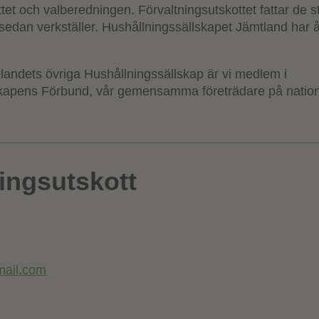
tet och valberedningen. Förvaltningsutskottet fattar de s
edan verkställer. Hushållningssällskapet Jämtland har
andets övriga Hushållningssällskap är vi medlem i
kapens Förbund, vår gemensamma företrädare på natione
ingsutskott
mail.com