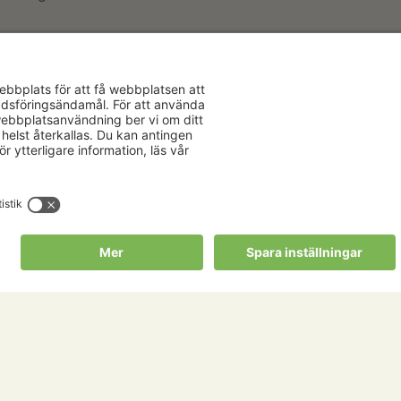
Aktuellt
Om oss
Karriär
Verksamhe
Nyheter
Om Hushåll
Kalender
Hushållnin
Förbund
Publikationer
Tjänster
Press & media
Välkommen t
Copyright Hushållningssällskapens Förbund 2026