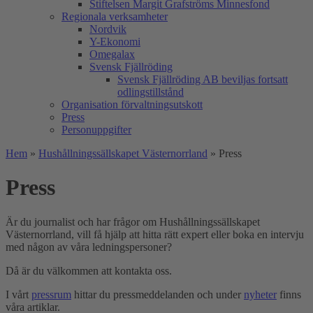
Stiftelsen Margit Grafströms Minnesfond
Regionala verksamheter
Nordvik
Y-Ekonomi
Omegalax
Svensk Fjällröding
Svensk Fjällröding AB beviljas fortsatt
odlingstillstånd
Organisation förvaltningsutskott
Press
Personuppgifter
Hem
»
Hushållningssällskapet Västernorrland
»
Press
Press
Är du journalist och har frågor om Hushållningssällskapet
Västernorrland, vill få hjälp att hitta rätt expert eller boka en intervju
med någon av våra ledningspersoner?
Då är du välkommen att kontakta oss.
I vårt
pressrum
hittar du pressmeddelanden och under
nyheter
finns
våra artiklar.