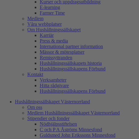
Kurser och uppdragsutbildning
E-learning
Farmer Time
Medlem
Våra webbplatser
Om Hushållningssällskapet
Karriär
Press & media
International partner information
Mässor & mötesplatser
Remissyttranden
Hushållningssällskapets historia
Hushållningssällskapens Förbund
Kontakt
Verksamheter
Hitta rådgivare
Hushållningssällskapens Förbund
Hushållningssällskapet Västernorrland
Om oss
Medlem Hushållningssällskapet Västernorrland
Stipendier och fonder
Nödhjälpsstiftelsen
C och P A Åströms Minnesfond
Guldsmed John Erikssons Minnesfond