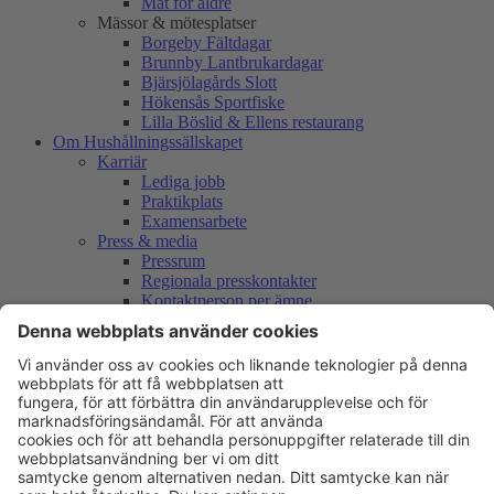
Mat för äldre
Mässor & mötesplatser
Borgeby Fältdagar
Brunnby Lantbrukardagar
Bjärsjölagårds Slott
Hökensås Sportfiske
Lilla Böslid & Ellens restaurang
Om Hushållningssällskapet
Karriär
Lediga jobb
Praktikplats
Examensarbete
Press & media
Pressrum
Regionala presskontakter
Kontaktperson per ämne
Vår logotyp
International partner information
Mässor & mötesplatser
Remissyttranden
Remissyttranden 2026
Remissyttranden 2025
Remissyttranden 2024
Remissyttranden 2023
Remissyttranden 2022