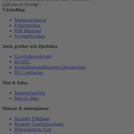
Växtodling
Markkartering.se
Frökontrollen
HIR Marknad
Sverigeförsöken
Jord, grödor och djurhälsa
Grovfoderverktyget
HUSEC
Hushållningssällskapens laboratorium
HS Certifiering
Mat & hälsa
Matgladfamiljen
Mat för äldre
Mässor & mötesplatser
Borgeby Fältdagar
Brunnby Lantbrukardagar
Bjärsjölagårds Slott