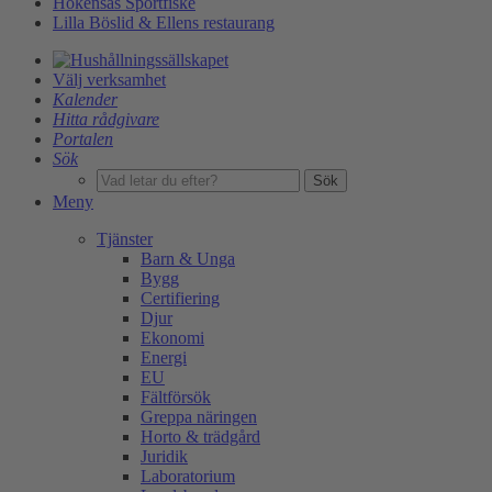
Hökensås Sportfiske
Lilla Böslid & Ellens restaurang
Välj verksamhet
Kalender
Hitta rådgivare
Portalen
Sök
Sök
Meny
Tjänster
Barn & Unga
Bygg
Certifiering
Djur
Ekonomi
Energi
EU
Fältförsök
Greppa näringen
Horto & trädgård
Juridik
Laboratorium