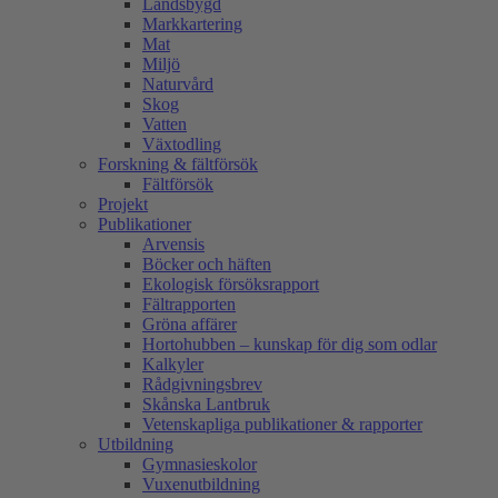
Landsbygd
Markkartering
Mat
Miljö
Naturvård
Skog
Vatten
Växtodling
Forskning & fältförsök
Fältförsök
Projekt
Publikationer
Arvensis
Böcker och häften
Ekologisk försöksrapport
Fältrapporten
Gröna affärer
Hortohubben – kunskap för dig som odlar
Kalkyler
Rådgivningsbrev
Skånska Lantbruk
Vetenskapliga publikationer & rapporter
Utbildning
Gymnasieskolor
Vuxenutbildning