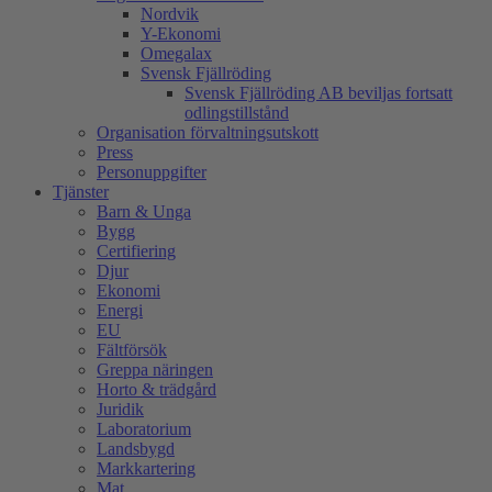
Nordvik
Y-Ekonomi
Omegalax
Svensk Fjällröding
Svensk Fjällröding AB beviljas fortsatt
odlingstillstånd
Organisation förvaltningsutskott
Press
Personuppgifter
Tjänster
Barn & Unga
Bygg
Certifiering
Djur
Ekonomi
Energi
EU
Fältförsök
Greppa näringen
Horto & trädgård
Juridik
Laboratorium
Landsbygd
Markkartering
Mat