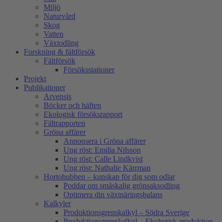
Miljö
Naturvård
Skog
Vatten
Växtodling
Forskning & fältförsök
Fältförsök
Försöksstationer
Projekt
Publikationer
Arvensis
Böcker och häften
Ekologisk försöksrapport
Fältrapporten
Gröna affärer
Annonsera i Gröna affärer
Ung röst: Emilia Nilsson
Ung röst: Calle Lindkvist
Ung röst: Nathalie Kärrman
Hortohubben – kunskap för dig som odlar
Poddar om småskalig grönsaksodling
Optimera din växtnäringsbalans
Kalkyler
Produktionsgrenskalkyl – Södra Sverige
Produktionsgrenskalkyl – Ekologisk produktion