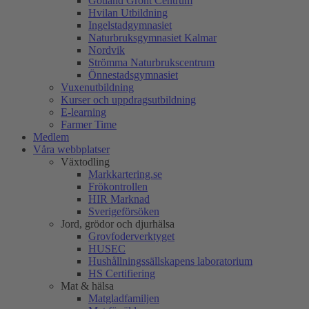
Gotland Grönt Centrum
Hvilan Utbildning
Ingelstadgymnasiet
Naturbruksgymnasiet Kalmar
Nordvik
Strömma Naturbrukscentrum
Önnestadsgymnasiet
Vuxenutbildning
Kurser och uppdragsutbildning
E-learning
Farmer Time
Medlem
Våra webbplatser
Växtodling
Markkartering.se
Frökontrollen
HIR Marknad
Sverigeförsöken
Jord, grödor och djurhälsa
Grovfoderverktyget
HUSEC
Hushållningssällskapens laboratorium
HS Certifiering
Mat & hälsa
Matgladfamiljen