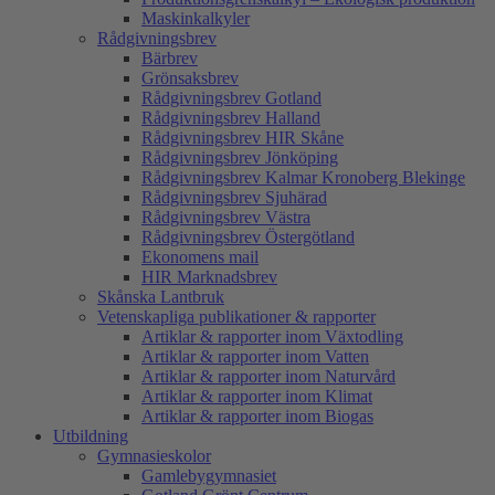
Maskinkalkyler
Rådgivningsbrev
Bärbrev
Grönsaksbrev
Rådgivningsbrev Gotland
Rådgivningsbrev Halland
Rådgivningsbrev HIR Skåne
Rådgivningsbrev Jönköping
Rådgivningsbrev Kalmar Kronoberg Blekinge
Rådgivningsbrev Sjuhärad
Rådgivningsbrev Västra
Rådgivningsbrev Östergötland
Ekonomens mail
HIR Marknadsbrev
Skånska Lantbruk
Vetenskapliga publikationer & rapporter
Artiklar & rapporter inom Växtodling
Artiklar & rapporter inom Vatten
Artiklar & rapporter inom Naturvård
Artiklar & rapporter inom Klimat
Artiklar & rapporter inom Biogas
Utbildning
Gymnasieskolor
Gamlebygymnasiet