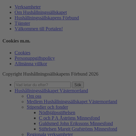
Verksamheter
Om Hushållningssällskapet
Hushållningssällskapens Förbund
Tjänster
Välkommen till Portalen!
Cookies m.m.
Cookies
Personuppgiftspolicy
Allmänna villkor
Copyright Hushållningssällskapens Förbund 2026
Sök
Hushållningssällskapet Västernorrland
Om oss
Medlem Hushållningssällskapet Västernorrland
Stipendier och fonder
Nödhjälpsstiftelsen
C och P A Åströms Minnesfond
Guldsmed John Erikssons Minnesfond
Stiftelsen Margit Grafströms Minnesfond
Regionala verksamheter