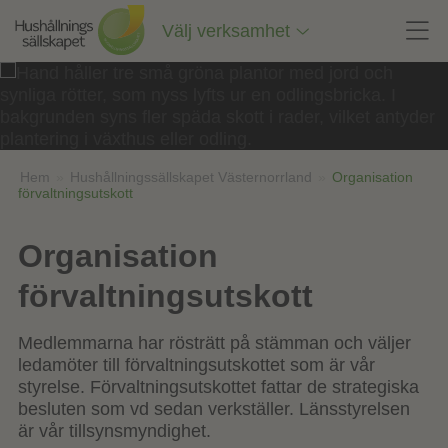
Till
innehåll
Välj verksamhet
på
sidan
Hem
»
Hushållningssällskapet Västernorrland
»
Organisation
förvaltningsutskott
Organisation
förvaltningsutskott
Medlemmarna har rösträtt på stämman och väljer
ledamöter till förvaltningsutskottet som är vår
styrelse. Förvaltningsutskottet fattar de strategiska
besluten som vd sedan verkställer. Länsstyrelsen
är vår tillsynsmyndighet.