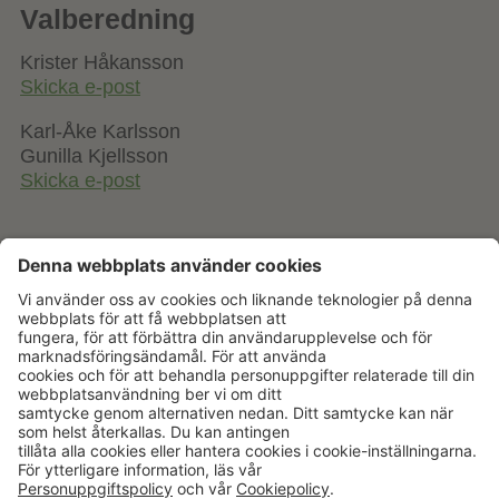
Valberedning
Krister Håkansson
Skicka e-post
Karl-Åke Karlsson
Gunilla Kjellsson
Skicka e-post