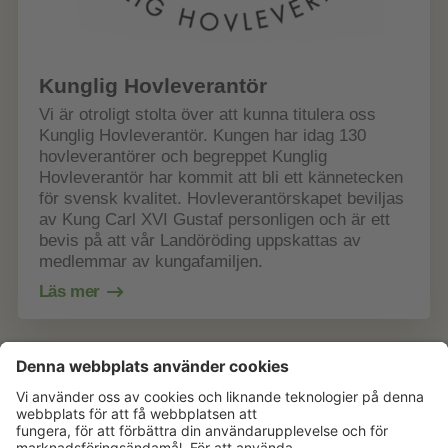
Kunglig Hovleverantör
Vi är otroligt stolta över att kunna titulera oss
Kunglig Hovleverantör. Kungen har idag 130
hovleverantörer och begreppet Kunglig
Hovleverantör har kommit att bli ett kännetecken
för svensk kvalitet. Hovleverantörskapet beviljas
av Kung Carl XVI Gustaf personligen och är ett
bevis på att vår Landöröding uppskattas av
medlemmar av kungafamiljen.
Läs mer