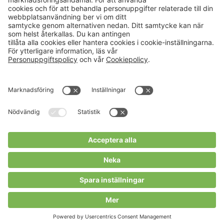
Aktuellt
Om oss
Karriär
Verksamheter
Nyheter
Om Hushållningssällskapet
Kalender
Hushållningssällskapens
Förbund
Publikationer
Tjänster
Press & media
Välkommen till Portalen!
Cookies m.m.
Cookies
Personuppgiftspolicy
Allmänna villkor