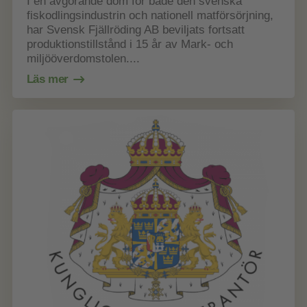
I en avgörande dom för både den svenska
fiskodlingsindustrin och nationell matförsörjning,
har Svensk Fjällröding AB beviljats fortsatt
produktionstillstånd i 15 år av Mark- och
miljööverdomstolen....
Läs mer