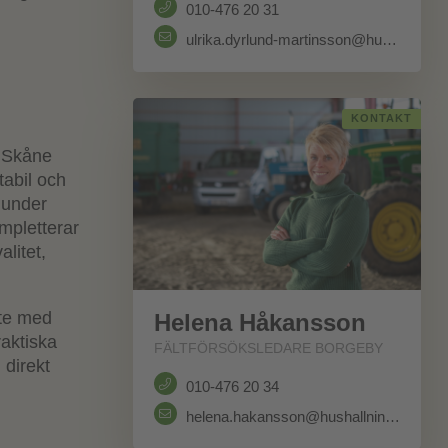
010-476 20 31
ulrika.dyrlund-martinsson@hushallningssallskapet.se
KONTAKT
a Skåne
tabil och
k under
mpletterar
alitet,
ete med
Helena Håkansson
raktiska
FÄLTFÖRSÖKSLEDARE BORGEBY
 direkt
010-476 20 34
helena.hakansson@hushallningssallskapet.se