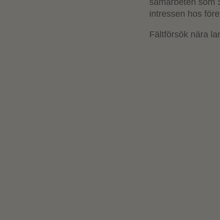
samarbeten som Sv
intressen hos för
Fältförsök nära lan