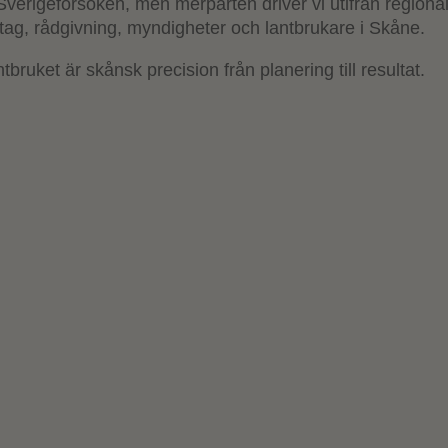
erigeförsöken, men merparten driver vi utifrån regiona
etag, rådgivning, myndigheter och lantbrukare i Skåne.
tbruket är skånsk precision från planering till resultat.