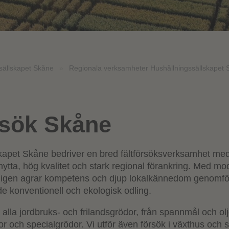
sällskapet Skåne
»
Regionala verksamheter Hushållningssällskapet 
rsök Skåne
kapet Skåne bedriver en bred fältförsöksverksamhet med 
nytta, hög kvalitet och stark regional förankring. Med mo
digen agrar kompetens och djup lokalkännedom genomför
de konventionell och ekologisk odling.
 i alla jordbruks- och frilandsgrödor, från spannmål och olje
or och specialgrödor. Vi utför även försök i växthus och 