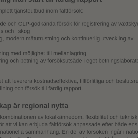
mplett tjänsteutbud inom fältförsök:
de och GLP-godkända försök för registrering av växtsk
us och i skog
yg, modern mätutrustning och kontinuerlig utveckling av
ing med möjlighet till mellanlagring
ring och betning av försöksutsäde i eget betningslaborat
 att leverera kostnadseffektiva, tillförlitliga och besluts
llning och försök till färdig rapport.
ap är regional nytta
i kombinationen av lokalkännedom, flexibilitet och teknisk
r att vi kan erbjuda fältförsök anpassade efter både ens
 nationella sammanhang. En del av försöken ingår i natio