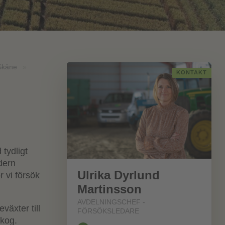
Skåne
»
KONTAKT
tydligt
dern
Ulrika Dyrlund
 vi försök
Martinsson
AVDELNINGSCHEF -
växter till
FÖRSÖKSLEDARE
skog.