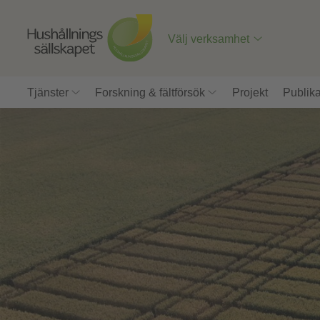
Till
innehåll
på
Välj verksamhet
sidan
Tjänster
Forskning & fältförsök
Projekt
Publika