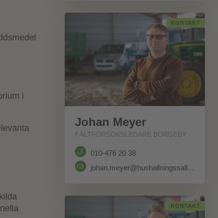
KONTAKT
yddsmedel
orium i
Johan Meyer
relevanta
FÄLTFÖRSÖKSLEDARE BORGEBY
010-476 20 38
johan.meyer@hushallningssallskapet.se
kilda
KONTAKT
nella