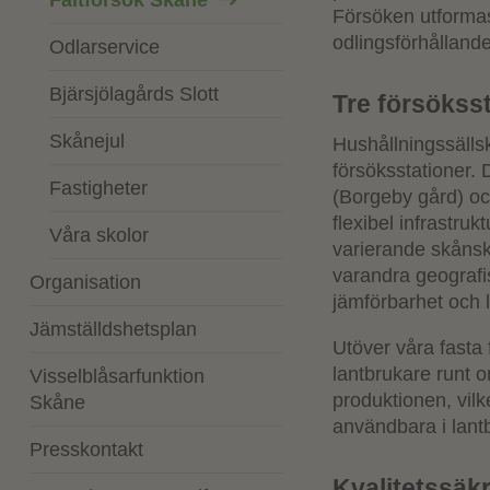
Fältförsök Skåne
Försöken utforma
odlingsförhålland
Odlarservice
Bjärsjölagårds Slott
Tre försökss
Skånejul
Hushållningssälls
försöksstationer. 
Fastigheter
(Borgeby gård) oc
flexibel infrastru
Våra skolor
varierande skånsk
varandra geografis
Organisation
jämförbarhet och 
Jämställdshetsplan
Utöver våra fasta
lantbrukare runt 
Visselblåsarfunktion
produktionen, vilke
Skåne
användbara i lant
Presskontakt
Kvalitetssäkri