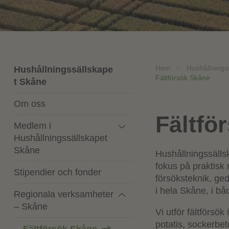
Hem
»
Hushållnings
Hushållningssällskape
Fältförsök Skåne
t Skåne
Om oss
Fältfö
Medlem i
Hushållningssällskapet
Skåne
Hushållningssälls
fokus på praktisk 
Stipendier och fonder
försöksteknik, ge
i hela Skåne, i bå
Regionala verksamheter
– Skåne
Vi utför fältförsök
potatis, sockerbet