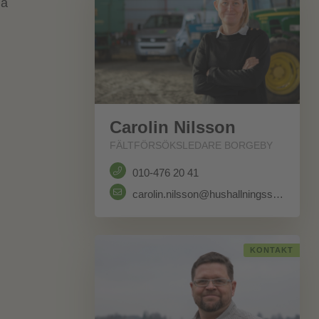
la
Carolin Nilsson
FÄLTFÖRSÖKSLEDARE BORGEBY
010-476 20 41
carolin.nilsson@hushallningssallskapet.se
KONTAKT