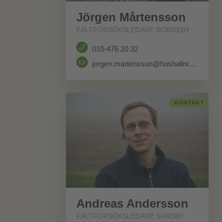
Jörgen Mårtensson
FÄLTFÖRSÖKSLEDARE BORGEBY
010-476 20 32
jorgen.martensson@hushallningssallskapet.se
KONTAKT
Andreas Andersson
FÄLTFÖRSÖKSLEDARE SANDBY