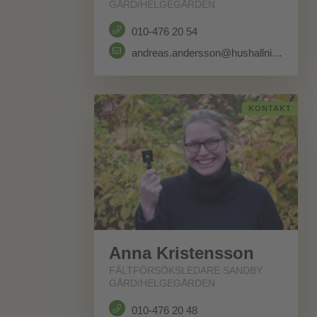
GÅRD/HELGEGÅRDEN
010-476 20 54
andreas.andersson@hushallningssallskapet.se
KONTAKT
Anna Kristensson
FÄLTFÖRSÖKSLEDARE SANDBY
GÅRD/HELGEGÅRDEN
010-476 20 48