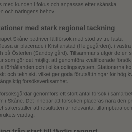
s med kunden i fokus och anpassas efter skånska
en och näringens behov.
tationer med stark regional täckning
kapet Skåne bedriver fältförsök med stöd av tre fasta
Dessa är placerade i Kristianstad (Helgegården), i västr
h på Österlen (Sandby gård). Tillsammans utgör de en s
ktur som gör det möjligt att genomföra kvalificerade försö
a förhållanden och i olika odlingssystem. Stationerna ko
kt och tekniskt, vilket ger goda förutsättningar för hög kv
långsiktig försöksverksamhet.
 försöksgårdar genomförs ett stort antal försök i samarb
om i Skåne. Det innebär att försöken placeras nära den p
t säkerställer att resultaten är relevanta, tillämpbara och
brukets vardag.
ng från start till färdig rapport