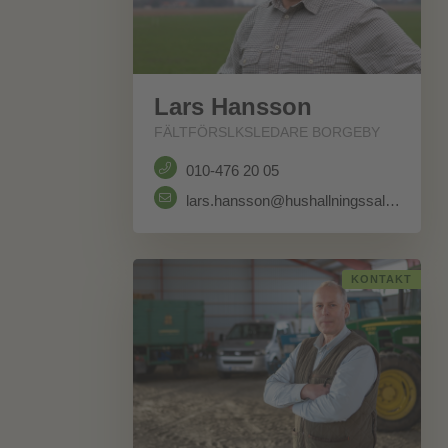
Lars Hansson
FÄLTFÖRSLKSLEDARE BORGEBY
010-476 20 05
lars.hansson@hushallningssallskapet.se
KONTAKT