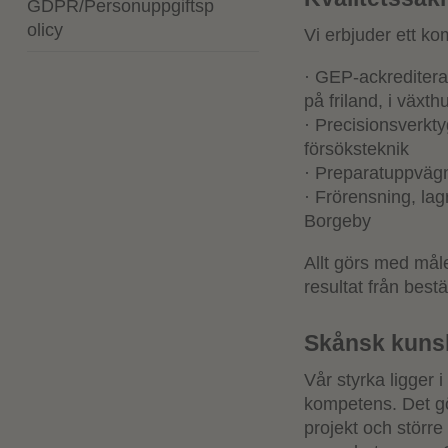
GDPR/Personuppgiftsp
olicy
Vi erbjuder ett ko
· GEP-ackreditera
på friland, i växth
· Precisionsverkt
försöksteknik
· Preparatuppvägn
· Frörensning, lag
Borgeby
Allt görs med målet
resultat från bestä
Skånsk kunsk
Vår styrka ligger 
kompetens. Det gö
projekt och större