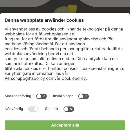
Aktuellt
Om oss
Karriär
Verksamheter
Nyheter
Om Hushållningssällskapet
Kalender
Hushållningssällskapens
Förbund
Publikationer
Tjänster
Press & media
Välkommen till Portalen!
Cookies m.m.