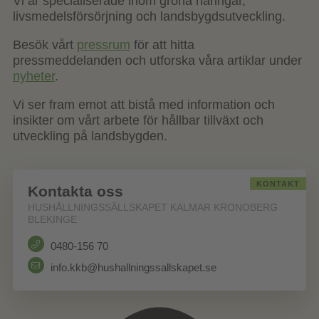
Vi är specialiserade inom gröna näringar,
livsmedelsförsörjning och landsbygdsutveckling.
Besök vårt
pressrum
för att hitta
pressmeddelanden och utforska våra artiklar under
nyheter
.
Vi ser fram emot att bistå med information och
insikter om vårt arbete för hållbar tillväxt och
utveckling på landsbygden.
KONTAKT
Kontakta oss
HUSHÅLLNINGSSÄLLSKAPET KALMAR KRONOBERG
BLEKINGE
0480-156 70
info.kkb@hushallningssallskapet.se