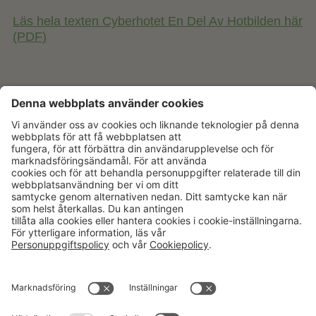
Läs hela texten Cyberhotet En Del Av Hotbilden här
(PDF)
Aktuellt
Om oss
Karriär
Verksamheter
Nyheter
Om Hushållningssällskapet