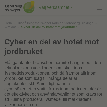
Till
innehåll
Välj verksamhet
på
sidan
Hem
»
Hushållningssällskapet Kalmar Kronoberg Blekinge
»
Om oss
»
Cyber en del av hotet mot jordbruket
Cyber en del av hotet mot
jordbruket
Många utanför branschen har inte hängt med i den
teknologiska utvecklingen som skett inom
livsmedelsproduktionen, och då framför allt inom
jordbruket som idag till många delar är
högteknologiskt. Samtidigt har inte
cybersäkerheten varit i fokus inom näringen, där är
det effektivitet och användarvänlighet som krävs för
att kunna producera livsmedel till marknadens
villkor här och nu.