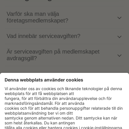
Varför ska man välja
företagsmedlemskapet?
Vad innebär serviceavgiften?
Är serviceavgiften på medlemskapet
avdragsgill?