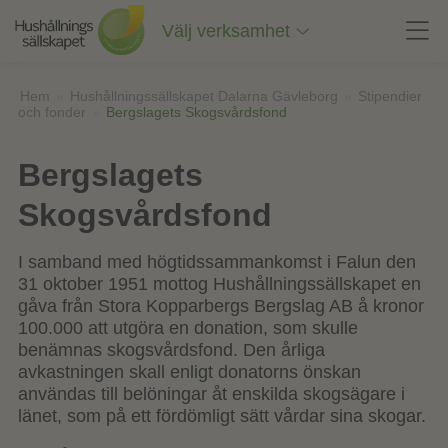
Till
innehåll
Välj verksamhet
på
sidan
Hem
»
Hushållningssällskapet Dalarna Gävleborg
»
Stipendier
och fonder
»
Bergslagets Skogsvårdsfond
Bergslagets
Skogsvårdsfond
I
samband
med
högtidssammankomst
i
Falun den
31
oktober
1951
mottog
Hushållningssällskapet
en
gåva
från
Stora Kopparbergs
Bergslag
AB å kronor
100.000
att
utgöra
en
donation,
som
skulle
benämnas
skogsvårdsfond
.
Den
årliga
avkastningen
skall
enligt
donatorns
önskan
användas
till
belöningar
åt
enskilda
skogsägare
i
länet
,
som
på
ett
fördömligt
sätt
vårdar
sina
skogar
.