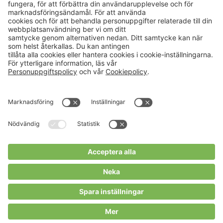
Aktuellt
Om oss
Karriär
Verksamheter
Nyheter
Om Hushållningssällskapet
Kalender
Hushållningssällskapens
Förbund
Publikationer
Tjänster
Press & media
Välkommen till Portalen!
Cookies m.m.
Cookies
Personuppgiftspolicy