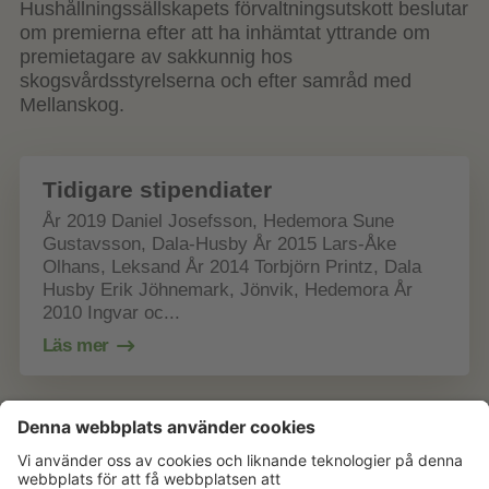
Hushållningssällskapets
förvaltningsutskott
beslutar
om
premierna
efter
att
ha
inhämtat
yttrande
om
premietagare
av
sakkunnig
hos
skogsvårdsstyrelserna
och
efter
samråd
med
Mellanskog
.
Tidigare stipendiater
År 2019 Daniel Josefsson, Hedemora Sune
Gustavsson, Dala-Husby År 2015 Lars-Åke
Olhans, Leksand År 2014 Torbjörn Printz, Dala
Husby Erik Jöhnemark, Jönvik, Hedemora År
2010 Ingvar oc...
Läs mer