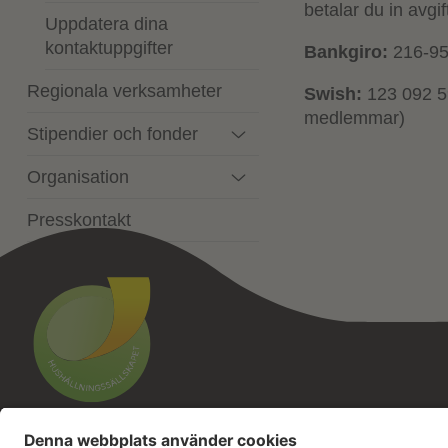
betalar du in avgi
Uppdatera dina
kontaktuppgifter
Bankgiro:
216-95
Regionala verksamheter
Swish:
123 092 59
medlemmar)
Stipendier och fonder
Organisation
Presskontakt