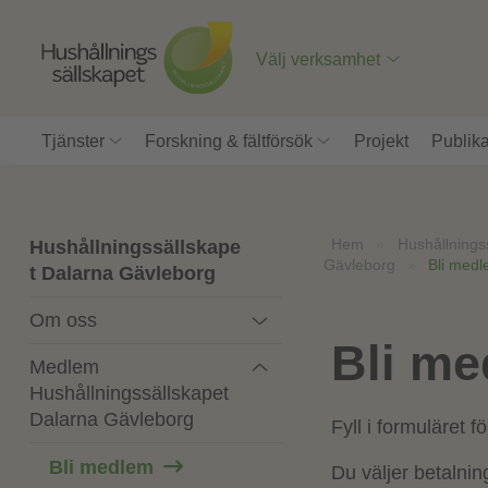
Till
innehåll
på
Välj verksamhet
sidan
Tjänster
Forskning & fältförsök
Projekt
Publika
Hem
»
Hushållnings
Hushållningssällskape
Gävleborg
»
Bli med
t Dalarna Gävleborg
Om oss
Bli m
Medlem
Hushållningssällskapet
Dalarna Gävleborg
Fyll i formuläret 
Bli medlem
Du väljer betalning