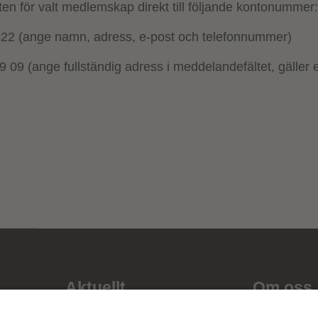
ften för valt medlemskap direkt till följande kontonummer
22 (ange namn, adress, e-post och telefonnummer)
 09 (ange fullständig adress i meddelandefältet, gäller
Aktuellt
Om oss
Karriär
Verksamhe