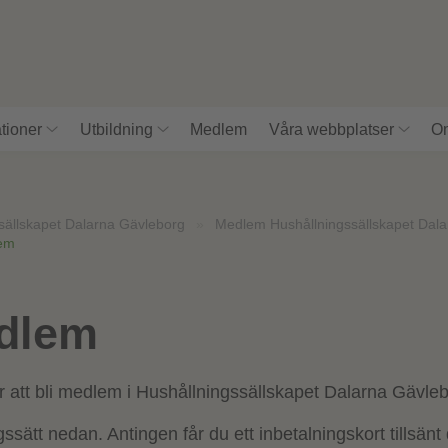
tioner
Utbildning
Medlem
Våra webbplatser
Om
sällskapet Dalarna Gävleborg
»
Medlem Hushållningssällskapet Dala
lem
edlem
för att bli medlem i Hushållningssällskapet Dalarna Gävle
ssätt nedan. Antingen får du ett inbetalningskort tillsänt 