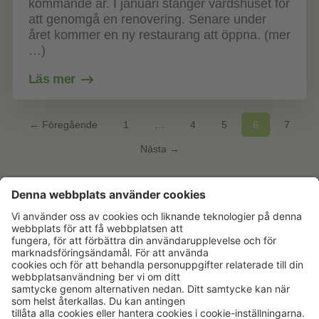
kommande år. I januari stänger värdshuset för
att genomgå en renovering. Senare under
året kommer en ny restaurang att öppna. (mer
…)
Läs mer
← Föregående
1
…
4
5
6
7
Nästa →