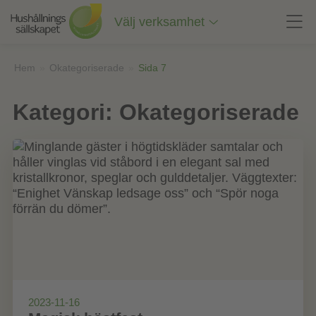
Till
innehåll
Välj verksamhet
på
sidan
Hem
»
Okategoriserade
»
Sida 7
Kategori:
Okategoriserade
2023-11-16