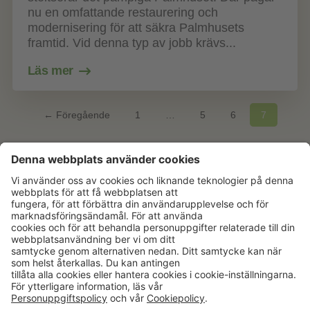
nu en omfattande restaurering och
modernisering för att säkra Palmhusets
framtid. Vid denna typ av jobb krävs...
Läs mer
← Föregående
1
…
5
6
7