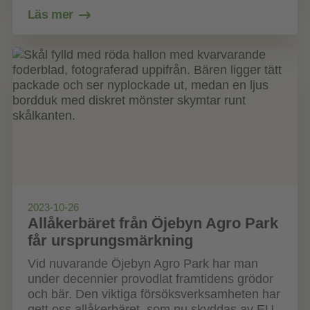
Läs mer
2023-10-26
Allåkerbäret från Öjebyn Agro Park
får ursprungsmärkning
Vid nuvarande Öjebyn Agro Park har man
under decennier provodlat framtidens grödor
och bär. Den viktiga försöksverksamheten har
gett oss allåkerbäret, som nu skyddas av EU.