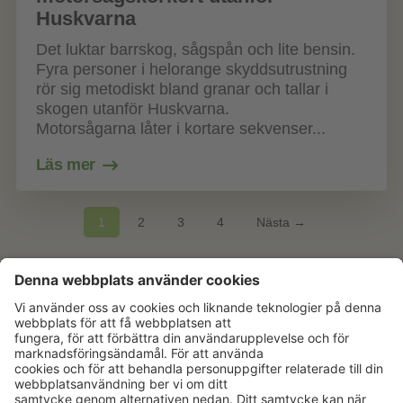
Huskvarna
Det luktar barrskog, sågspån och lite bensin.
Fyra personer i helorange skyddsutrustning
rör sig metodiskt bland granar och tallar i
skogen utanför Huskvarna.
Motorsågarna låter i kortare sekvenser...
Läs mer
1
2
3
4
Nästa →