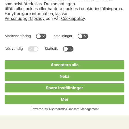
Aktuellt
Om oss
Karriär
Verksamheter
Nyheter
Om Hushållningssällskapet
Kalender
Hushållningssällskapens
Förbund
Publikationer
Tjänster
Press & media
Välkommen till Portalen!
Cookies m.m.
Cookies
Personuppgiftspolicy
Allmänna villkor
Copyright Hushållningssällskapens Förbund 2026