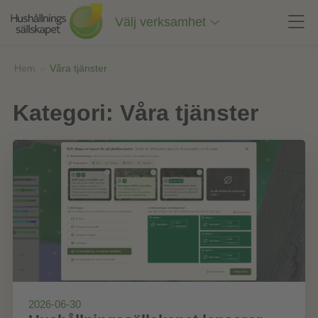
Till
innehåll
Välj verksamhet
på
sidan
Hem
»
Våra tjänster
Kategori:
Våra tjänster
2026-06-30