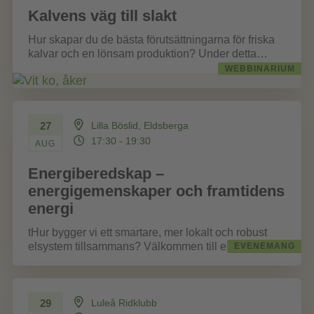
Kalvens väg till slakt
Hur skapar du de bästa förutsättningarna för friska
kalvar och en lönsam produktion? Under detta
kostnadsfria webbinarium får du ta...
WEBBINARIUM
27
Lilla Böslid, Eldsberga
17:30 - 19:30
AUG
Energiberedskap –
energigemenskaper och framtidens
energi
tHur bygger vi ett smartare, mer lokalt och robust
elsystem tillsammans? Välkommen till en
EVENEMANG
inspirerande nätverksträff om energigemenskaper,
beredskap och...
29
Luleå Ridklubb