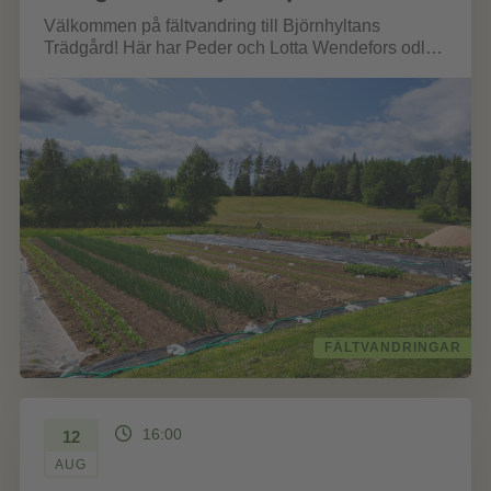
Välkommen på fältvandring till Björnhyltans
Trädgård! Här har Peder och Lotta Wendefors odlat
grönsaker för försäljning i 24 år. Idag...
FÄLTVANDRINGAR
16:00
12
AUG