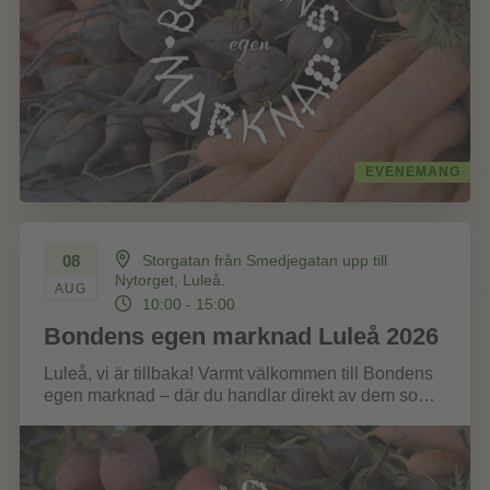
EVENEMANG
08
Storgatan från Smedjegatan upp till
Nytorget, Luleå.
AUG
10:00 - 15:00
Bondens egen marknad Luleå 2026
Luleå, vi är tillbaka! Varmt välkommen till Bondens
egen marknad – där du handlar direkt av dem som
odlat, fött...