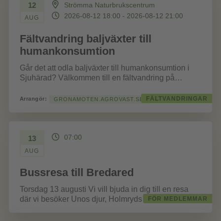
12
Strömma Naturbrukscentrum
2026-08-12 18:00 - 2026-08-12 21:00
AUG
Fältvandring baljväxter till
humankonsumtion
Går det att odla baljväxter till humankonsumtion i
Sjuhärad? Välkommen till en fältvandring på
Strömma Naturbrukscentrum där vi visar upp...
FÄLTVANDRINGAR
Arrangör:
GRONAMOTEN.AGROVAST.SE/
07:00
13
AUG
Bussresa till Bredared
Torsdag 13 augusti Vi vill bjuda in dig till en resa
där vi besöker Unos djur, Holmryds gårdsmejeri och
FÖR MEDLEMMAR
Vängavikens...