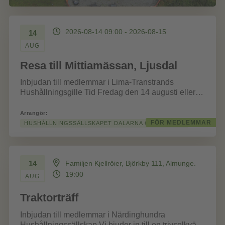
2026-08-14 09:00 - 2026-08-15
14
AUG
Resa till Mittiamässan, Ljusdal
Inbjudan till medlemmar i Lima-Transtrands
Hushållningsgille Tid Fredag den 14 augusti eller
lördag den 15 augusti 2026. Vilken dag och...
Arrangör:
FÖR MEDLEMMAR
HUSHÅLLNINGSSÄLLSKAPET DALARNA GÄVLEBORG
14
Familjen Kjellröier, Björkby 111, Almunge.
19:00
AUG
Traktorträff
Inbjudan till medlemmar i Närdinghundra
Hushållningssällskap Vi bjuder in till en trivselkväll