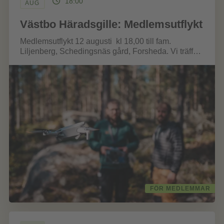
18:00
AUG
Västbo Häradsgille: Medlemsutflykt
Medlemsutflykt 12 augusti kl 18,00 till fam.
Liljenberg, Schedingsnäs gård, Forsheda. Vi träffas
på gården! PROGRAM: Bajro från...
FÖR MEDLEMMAR