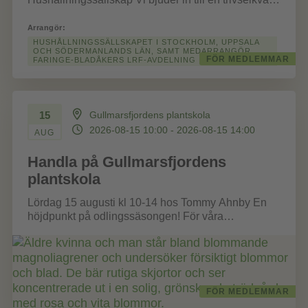
på Björkby gård, hos familjen Kjellröier. Tid
Fredagen...
Arrangör:
HUSHÅLLNINGSSÄLLSKAPET I STOCKHOLM, UPPSALA
OCH SÖDERMANLANDS LÄN, SAMT MEDARRANGÖR
FÖR MEDLEMMAR
FARINGE-BLADÅKERS LRF-AVDELNING
15
Gullmarsfjordens plantskola
2026-08-15 10:00 - 2026-08-15 14:00
AUG
Handla på Gullmarsfjordens
plantskola
Lördag 15 augusti kl 10-14 hos Tommy Ahnby En
höjdpunkt på odlingssäsongen! För våra
medlemmar i ett hushållningsgille – ett...
FÖR MEDLEMMAR