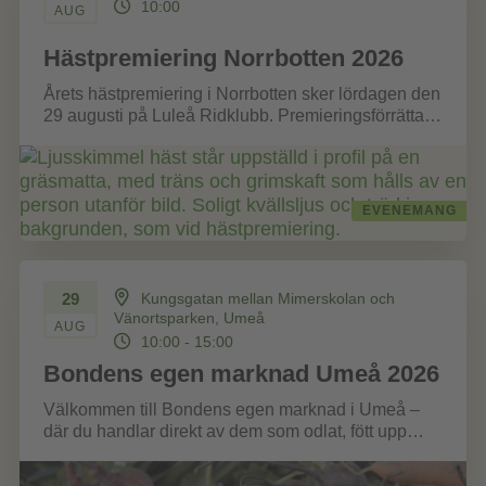
10:00
AUG
Hästpremiering Norrbotten 2026
Årets hästpremiering i Norrbotten sker lördagen den
29 augusti på Luleå Ridklubb. Premieringsförrättare
är Elisabeth Ljungstorp. Klicka här och läs...
EVENEMANG
29
Kungsgatan mellan Mimerskolan och
Vänortsparken, Umeå
AUG
10:00 - 15:00
Bondens egen marknad Umeå 2026
Välkommen till Bondens egen marknad i Umeå –
där du handlar direkt av dem som odlat, fött upp
eller förädlat...