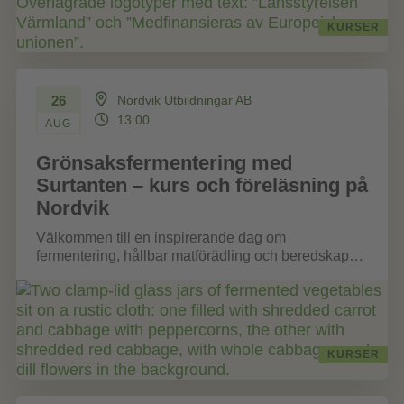
KURSER
26
Nordvik Utbildningar AB
13:00
AUG
Grönsaksfermentering med
Surtanten – kurs och föreläsning på
Nordvik
Välkommen till en inspirerande dag om
fermentering, hållbar matförädling och beredskap
på Nordvik den 26 augusti! Tillsammans med Jenny
Neikell,...
KURSER