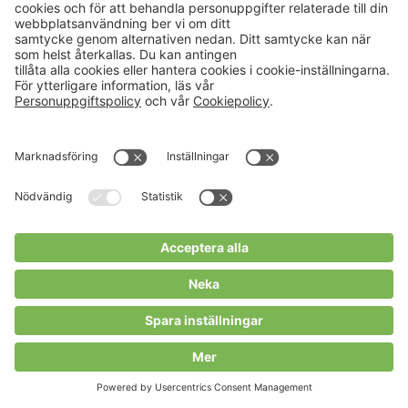
Arrangör:
HUSHÅLLNINGSSÄLLSKAPET JÖNKÖPING
EVENEMANG
29
Storgatan från Smedjegatan upp till
Nytorget, Luleå.
AUG
10:00 - 15:00
Bondens egen marknad Luleå 2026
Luleå, vi är tillbaka! Varmt välkommen till Bondens
egen marknad – där du handlar direkt av dem som
odlat, fött...