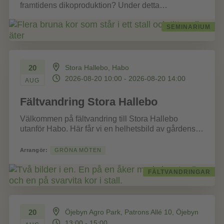
framtidens dikoproduktion? Under detta
kostnadsfria webbinarium får du inspiration,
praktiska exempel och...
SEMINARIUM
20
Stora Hallebo, Habo
2026-08-20 10:00 - 2026-08-20 14:00
AUG
Fältvandring Stora Hallebo
Välkommen på fältvandring till Stora Hallebo
utanför Habo. Här får vi en helhetsbild av gårdens
mjölk- och växtodlingsproduktion. Andreas
Hellqvist...
Arrangör:
GRÖNA MÖTEN
FÄLTVANDRINGAR
20
Öjebyn Agro Park, Patrons Allé 10, Öjebyn
13:00 - 15:00