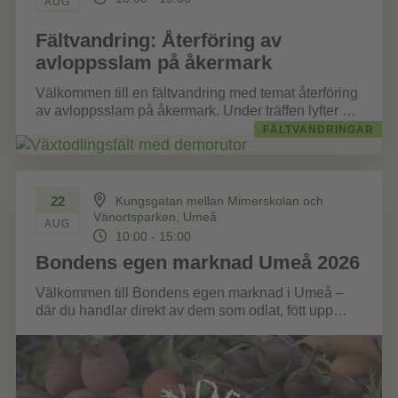
AUG
Fältvandring: Återföring av
avloppsslam på åkermark
Välkommen till en fältvandring med temat återföring
av avloppsslam på åkermark. Under träffen lyfter vi
möjligheter och hinder med att...
FÄLTVANDRINGAR
22
Kungsgatan mellan Mimerskolan och
Vänortsparken, Umeå
AUG
10:00 - 15:00
Bondens egen marknad Umeå 2026
Välkommen till Bondens egen marknad i Umeå –
där du handlar direkt av dem som odlat, fött upp
eller förädlat...