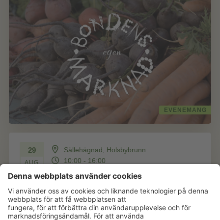
EVENEMANG
29
Sällehägnad, Holsbybrunn
10:00 - 16:00
AUG
Landsbygdens Sommarmöte
Upplevelser för alla Välkommen till en dag med
fokus på de gröna näringarna! Under
Landsbygdens Sommarmöte får du bland annat...