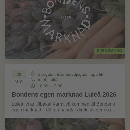
EVENEMANG
22
Storgatan från Smedjegatan upp till
Nytorget, Luleå.
AUG
10:00 - 15:00
Bondens egen marknad Luleå 2026
Luleå, vi är tillbaka! Varmt välkommen till Bondens
egen marknad – där du handlar direkt av dem som
odlat, fött...