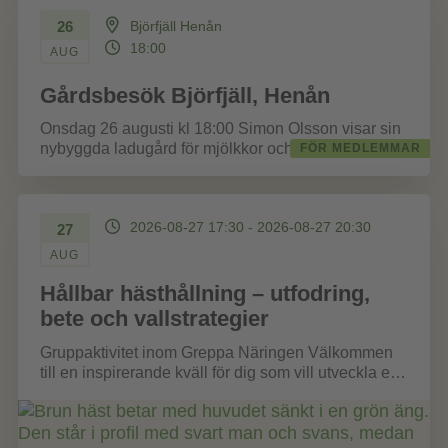
26
Björfjäll Henån
18:00
AUG
Gårdsbesök Björfjäll, Henån
Onsdag 26 augusti kl 18:00 Simon Olsson visar sin
nybyggda ladugård för mjölkkor och beskriver
FÖR MEDLEMMAR
produktionen. Ladugården har solceller på...
2026-08-27 17:30 - 2026-08-27 20:30
27
AUG
Hållbar hästhållning – utfodring,
bete och vallstrategier
Gruppaktivitet inom Greppa Näringen Välkommen
till en inspirerande kväll för dig som vill utveckla en
mer hållbar och resurseffektiv hästhållning....