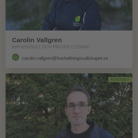
Carolin Vallgren
MATKONSULT OCH PROJEKTLEDARE
carolin.vallgren@hushallningssallskapet.se
KONTAKT