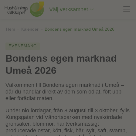
Till
innehåll
Välj verksamhet
på
sidan
Hem
»
Kalender
»
Bondens egen marknad Umeå 2026
EVENEMANG
Bondens egen marknad
Umeå 2026
Välkommen till Bondens egen marknad i Umeå –
där du handlar direkt av dem som odlat, fött upp
eller förädlat maten.
Under nio lördagar, från 8 augusti till 3 oktober, fylls
Kungsgatan vid Vänortsparken med nyskördade
grönsaker, blommor, hantverksmässigt
producerade ostar, kött, fisk, bär, sylt, saft, svamp,