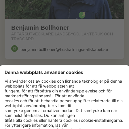
Benjamin Bollhöner
AFFÄRSUTVECKLARE LANDSBYGD, LANTBRUK OCH
TRÄDGÅRD
benjamin.bollhoner@hushallningssallskapet.se