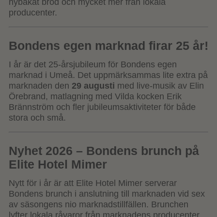
nybakat bröd och mycket mer från lokala
producenter.
Bondens egen marknad firar 25 år!
I år är det 25-årsjubileum för Bondens egen
marknad i Umeå. Det uppmärksammas lite extra på
marknaden den
29 augusti
med live-musik av Elin
Örebrand, matlagning med Vilda kocken Erik
Brännström och fler jubileumsaktiviteter för både
stora och små.
Nyhet 2026 – Bondens brunch på
Elite Hotel Mimer
Nytt för i år är att Elite Hotel Mimer serverar
Bondens brunch i anslutning till marknaden vid sex
av säsongens nio marknadstillfällen. Brunchen
lyfter lokala råvaror från marknadens producenter