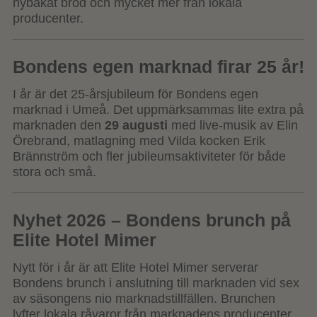
nybakat bröd och mycket mer från lokala
producenter.
Bondens egen marknad firar 25 år!
I år är det 25-årsjubileum för Bondens egen
marknad i Umeå. Det uppmärksammas lite extra på
marknaden den
29 augusti
med live-musik av Elin
Örebrand, matlagning med Vilda kocken Erik
Brännström och fler jubileumsaktiviteter för både
stora och små.
Nyhet 2026 – Bondens brunch på
Elite Hotel Mimer
Nytt för i år är att Elite Hotel Mimer serverar
Bondens brunch i anslutning till marknaden vid sex
av säsongens nio marknadstillfällen. Brunchen
lyfter lokala råvaror från marknadens producenter