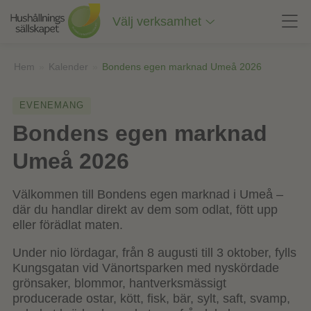
Till
innehåll
Välj verksamhet
på
sidan
Hem
»
Kalender
»
Bondens egen marknad Umeå 2026
EVENEMANG
Bondens egen marknad
Umeå 2026
Välkommen till Bondens egen marknad i Umeå –
där du handlar direkt av dem som odlat, fött upp
eller förädlat maten.
Under nio lördagar, från 8 augusti till 3 oktober, fylls
Kungsgatan vid Vänortsparken med nyskördade
grönsaker, blommor, hantverksmässigt
producerade ostar, kött, fisk, bär, sylt, saft, svamp,