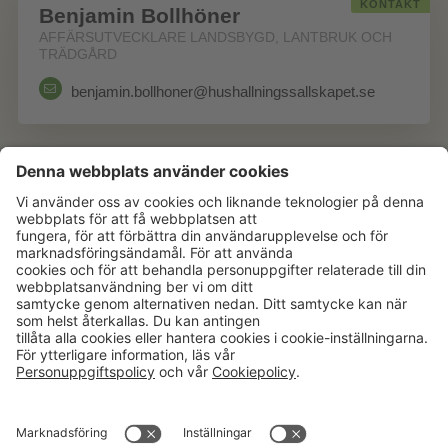
KONTAKT
Benjamin Bollhöner
AFFÄRSUTVECKLARE LANDSBYGD, LANTBRUK OCH
TRÄDGÅRD
benjamin.bollhoner@hushallningssallskapet.se
Aktuellt
Om oss
Karriär
Verksamheter