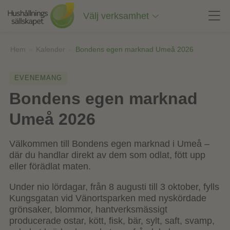
Till
innehåll
Välj verksamhet
på
sidan
Hem
»
Kalender
»
Bondens egen marknad Umeå 2026
EVENEMANG
Bondens egen marknad
Umeå 2026
Välkommen till Bondens egen marknad i Umeå –
där du handlar direkt av dem som odlat, fött upp
eller förädlat maten.
Under nio lördagar, från 8 augusti till 3 oktober, fylls
Kungsgatan vid Vänortsparken med nyskördade
grönsaker, blommor, hantverksmässigt
producerade ostar, kött, fisk, bär, sylt, saft, svamp,