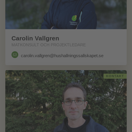
Carolin Vallgren
MATKONSULT OCH PROJEKTLEDARE
carolin.vallgren@hushallningssallskapet.se
KONTAKT