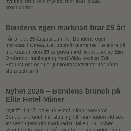
nybakat bröd och mycket mer från lokala
producenter.
Bondens egen marknad firar 25 år!
I år är det 25-årsjubileum för Bondens egen
marknad i Umeå. Det uppmärksammas lite extra på
marknaden den
29 augusti
med live-musik av Elin
Örebrand, matlagning med Vilda kocken Erik
Brännström och fler jubileumsaktiviteter för både
stora och små.
Nyhet 2026 – Bondens brunch på
Elite Hotel Mimer
Nytt för i år är att Elite Hotel Mimer serverar
Bondens brunch i anslutning till marknaden vid sex
av säsongens nio marknadstillfällen. Brunchen
lyfter lokala råvaror från marknadens producenter