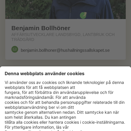
Benjamin Bollhöner
AFFÄRSUTVECKLARE LANDSBYGD, LANTBRUK OCH
TRÄDGÅRD
benjamin.bollhoner@hushallningssallskapet.se