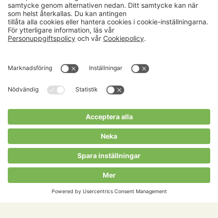
Aktuellt
Om oss
Karriär
Verksamheter
Nyheter
Om Hushållningssällskapet
Kalender
Hushållningssällskapens
Förbund
Publikationer
Tjänster
Press & media
Välkommen till Portalen!
Cookies m.m.
Cookies
Personuppgiftspolicy
Allmänna villkor
Copyright Hushållningssällskapens Förbund 2026