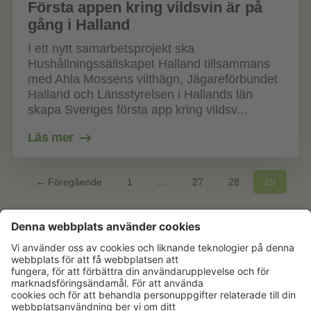
Första appen kring vildsvin är på
gång i Halland
I ett nytt samarbetsprojekt ska
Hushållningssällskapet Halland tillsammans
med Ahla Mossens vilthägn, Jägareförbundet
Halland och Länsstyrelsen i Hallands län
skapa Sveriges första app kring vildsv...
Läs mer
← Föregående
1
…
27
28
29