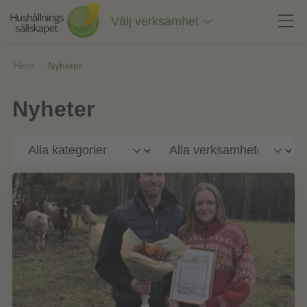
Till
innehåll
Välj verksamhet
på
sidan
Hem
»
Nyheter
Nyheter