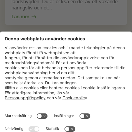
landsbygden. Du är också en del av ett växande
näringsliv och et...
Läs mer
Aktuellt
Om oss
Karriär
Verksamheter
Nyheter
Om Hushållningssällskapet
Kalender
Hushållningssällskapens