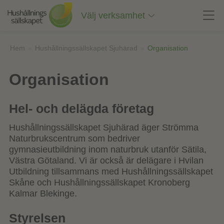
Till
innehåll
Välj verksamhet
på
sidan
Hem
»
Hushållningssällskapet Sjuhärad
»
Organisation
Organisation
Hel- och delägda företag
Hushållningssällskapet Sjuhärad äger Strömma
Naturbrukscentrum som bedriver
gymnasieutbildning inom naturbruk utanför Sätila,
Västra Götaland. Vi är också är delägare i Hvilan
Utbildning tillsammans med Hushållningssällskapet
Skåne och Hushållningssällskapet Kronoberg
Kalmar Blekinge.
Styrelsen