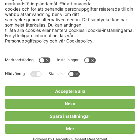
Aktuellt
Om oss
Karriär
Verksamheter
Nyheter
Om Hushållningssällskapet
Kalender
Hushållningssällskapens
Förbund
Publikationer
Tjänster
Press & media
Välkommen till Portalen!
Cookies m.m.
Cookies
Personuppgiftspolicy
Allmänna villkor
Copyright Hushållningssällskapens Förbund 2026