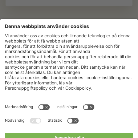
Aktuellt
Om oss
Karriär
Verksamheter
Nyheter
Om Hushållningssällskapet
Kalender
Hushållningssällskapens
Förbund
Publikationer
Tjänster
Press & media