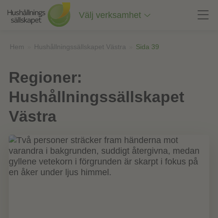
Till
innehåll
Välj verksamhet
på
sidan
Hem
»
Hushållningssällskapet Västra
»
Sida 39
Regioner:
Hushållningssällskapet
Västra