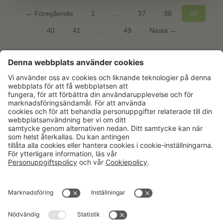
← Föregående
1
…
37
38
39
40
41
…
49
Nästa →
Aktuellt
Om oss
Karriär
Verksamheter
Nyheter
Om Hushållningssällskapet
Kalender
Hushållningssällskapens