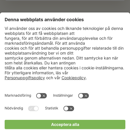
Aktuellt
Om oss
Karriär
Verksamheter
Nyheter
Om Hushållningssällskapet
Kalender
Hushållningssällskapens
Förbund
Publikationer
Tjänster
Press & media