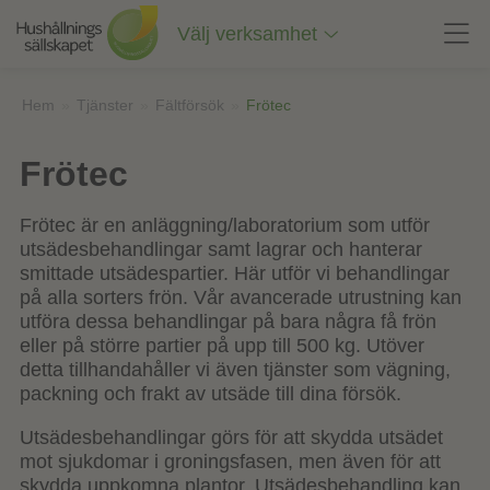
Till
innehåll
Välj verksamhet
på
sidan
Hem
»
Tjänster
»
Fältförsök
»
Frötec
Frötec
Frötec är en anläggning/laboratorium som utför
utsädesbehandlingar samt lagrar och hanterar
smittade utsädespartier. Här utför vi behandlingar
på alla sorters frön. Vår avancerade utrustning kan
utföra dessa behandlingar på bara några få frön
eller på större partier på upp till 500 kg. Utöver
detta tillhandahåller vi även tjänster som vägning,
packning och frakt av utsäde till dina försök.
Utsädesbehandlingar görs för att skydda utsädet
mot sjukdomar i groningsfasen, men även för att
skydda uppkomna plantor. Utsädesbehandling kan