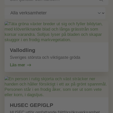
tjänster
och
kurser
Vallodling
Sveriges största och viktigaste gröda
Läs mer
HUSEC GEP/GLP
HUSEC utför omfattande fältförsöksverksamhet