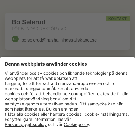
KONTAKT
Bo Selerud
FÖRBUNDSDIREKTÖR / VD
bo.selerud@hushallningssallskapet.se