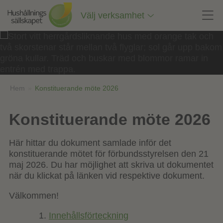
Till
innehåll
Välj verksamhet
på
sidan
Hem
»
Konstituerande möte 2026
Konstituerande möte 2026
Här hittar du dokument samlade inför det
konstituerande mötet för förbundsstyrelsen den 21
maj 2026. Du har möjlighet att skriva ut dokumentet
när du klickat på länken vid respektive dokument.
Välkommen!
Innehållsförteckning