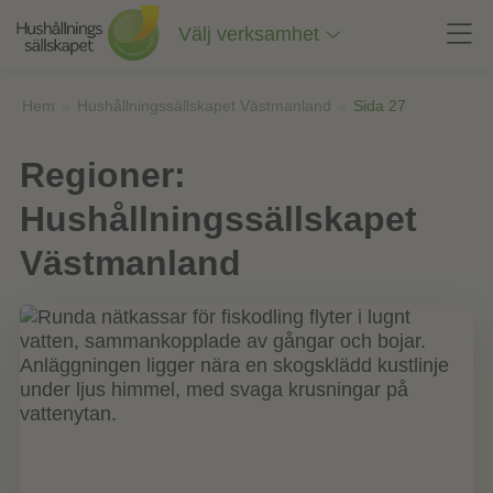
Till
innehåll
Välj verksamhet
på
sidan
Hem
»
Hushållningssällskapet Västmanland
»
Sida 27
Regioner:
Hushållningssällskapet
Västmanland