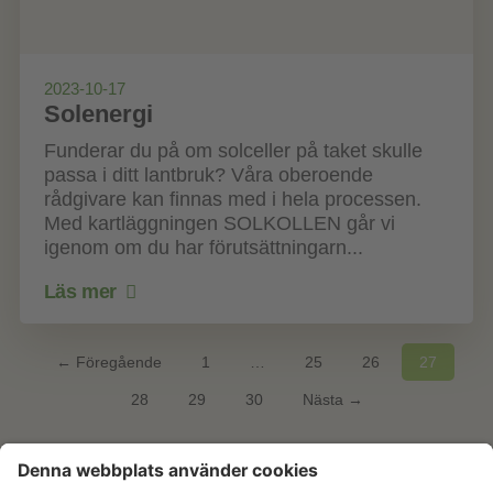
2023-10-17
Solenergi
Funderar du på om solceller på taket skulle
passa i ditt lantbruk? Våra oberoende
rådgivare kan finnas med i hela processen.
Med kartläggningen SOLKOLLEN går vi
igenom om du har förutsättningarn...
Läs mer
← Föregående
1
…
25
26
27
28
29
30
Nästa →