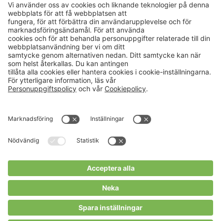
Aktuellt
Om oss
Karriär
Verksamheter
Nyheter
Om Hushållningssällskapet
Kalender
Hushållningssällskapens
Förbund
Publikationer
Tjänster
Press & media
Välkommen till Portalen!
Cookies m.m.
Cookies