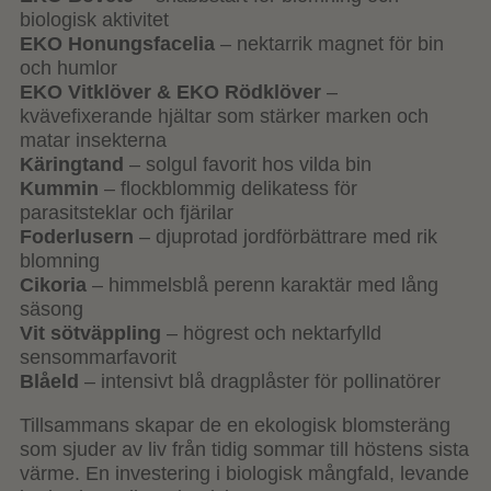
biologisk aktivitet
EKO Honungsfacelia
– nektarrik magnet för bin
och humlor
EKO Vitklöver & EKO Rödklöver
–
kvävefixerande hjältar som stärker marken och
matar insekterna
Käringtand
– solgul favorit hos vilda bin
Kummin
– flockblommig delikatess för
parasitsteklar och fjärilar
Foderlusern
– djuprotad jordförbättrare med rik
blomning
Cikoria
– himmelsblå perenn karaktär med lång
säsong
Vit sötväppling
– högrest och nektarfylld
sensommarfavorit
Blåeld
– intensivt blå dragplåster för pollinatörer
Tillsammans skapar de en ekologisk blomsteräng
som sjuder av liv från tidig sommar till höstens sista
värme. En investering i biologisk mångfald, levande