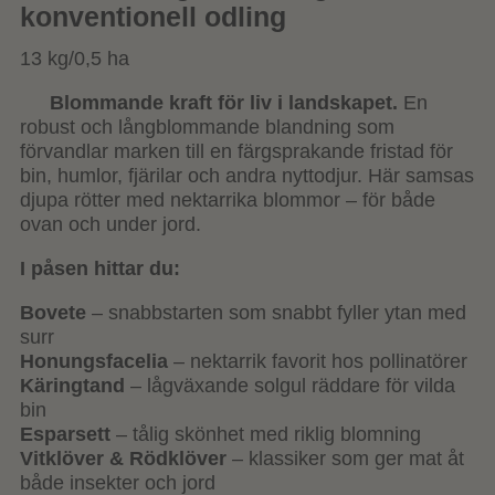
konventionell odling
13 kg/0,5 ha
Blommande kraft för liv i landskapet.
En
robust och långblommande blandning som
förvandlar marken till en färgsprakande fristad för
bin, humlor, fjärilar och andra nyttodjur. Här samsas
djupa rötter med nektarrika blommor – för både
ovan och under jord.
I påsen hittar du:
Bovete
– snabbstarten som snabbt fyller ytan med
surr
Honungsfacelia
– nektarrik favorit hos pollinatörer
Käringtand
– lågväxande solgul räddare för vilda
bin
Esparsett
– tålig skönhet med riklig blomning
Vitklöver & Rödklöver
– klassiker som ger mat åt
både insekter och jord