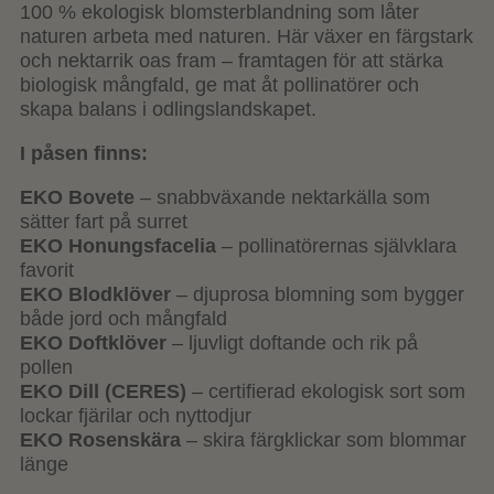
100 % ekologisk blomsterblandning som låter
naturen arbeta med naturen. Här växer en färgstark
och nektarrik oas fram – framtagen för att stärka
biologisk mångfald, ge mat åt pollinatörer och
skapa balans i odlingslandskapet.
I påsen finns:
EKO Bovete
– snabbväxande nektarkälla som
sätter fart på surret
EKO Honungsfacelia
– pollinatörernas självklara
favorit
EKO Blodklöver
– djuprosa blomning som bygger
både jord och mångfald
EKO Doftklöver
– ljuvligt doftande och rik på
pollen
EKO Dill (CERES)
– certifierad ekologisk sort som
lockar fjärilar och nyttodjur
EKO Rosenskära
– skira färgklickar som blommar
länge