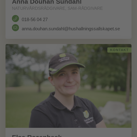
Anna Douhan Sundahl
NATURVÅRDSRÅDGIVARE, SAM-RÅDGIVARE
018-56 04 27
anna.douhan.sundahl@hushallningssallskapet.se
KONTAKT