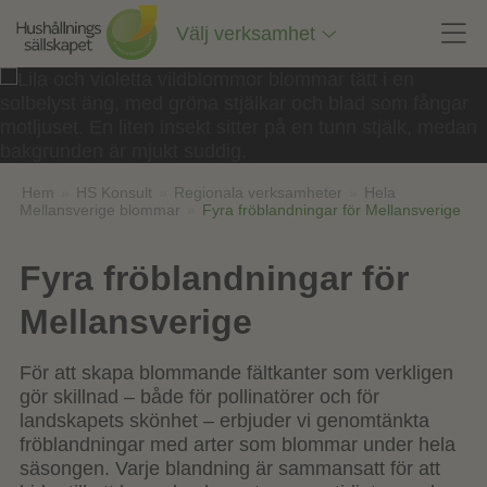
Till
innehåll
Välj verksamhet
på
sidan
Hem
»
HS Konsult
»
Regionala verksamheter
»
Hela
Mellansverige blommar
»
Fyra fröblandningar för Mellansverige
Fyra fröblandningar för
Mellansverige
För att skapa blommande fältkanter som verkligen
gör skillnad – både för pollinatörer och för
landskapets skönhet – erbjuder vi genomtänkta
fröblandningar med arter som blommar under hela
säsongen. Varje blandning är sammansatt för att