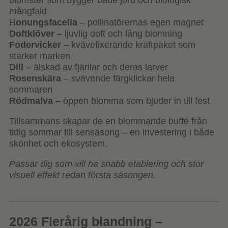
blomster som bygger både jord och biologisk
mångfald
Honungsfacelia
– pollinatörernas egen magnet
Doftklöver
– ljuvlig doft och lång blomning
Fodervicker
– kvävefixerande kraftpaket som
stärker marken
Dill
– älskad av fjärilar och deras larver
Rosenskära
– svävande färgklickar hela
sommaren
Rödmalva
– öppen blomma som bjuder in till fest
Tillsammans skapar de en blommande buffé från
tidig sommar till sensäsong – en investering i både
skönhet och ekosystem.
Passar dig som vill ha snabb etablering och stor
visuell effekt redan första säsongen.
2026 Flerårig blandning –