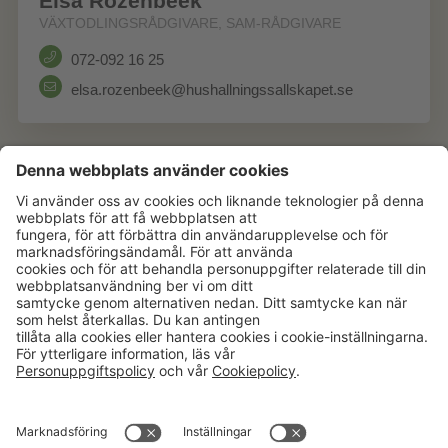
Elsa Rozenbeek
VÄXTODLINGSRÅDGIVARE, SAM-RÅDGIVARE
072-092 16 25
elsa.rozenbeek@hushallningssallskapet.se
Aktuellt
Om oss
Karriär
Verksamheter