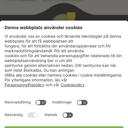
Aktuellt
Om oss
Karriär
Verksamheter
Nyheter
Om Hushållningssällskapet
Kalender
Hushållningssällskapens
Förbund
Publikationer
Tjänster
Press & media
Välkommen till Portalen!