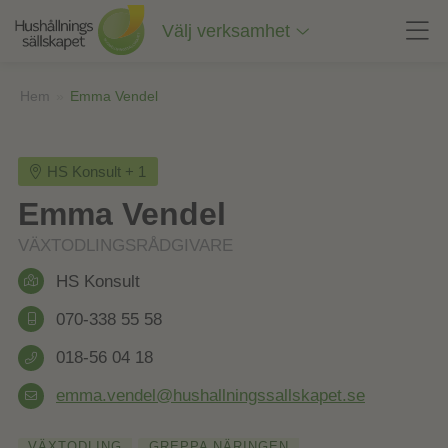
Till
innehåll
Välj verksamhet
på
sidan
Hem
»
Emma Vendel
HS Konsult + 1
Emma Vendel
VÄXTODLINGSRÅDGIVARE
HS Konsult
070-338 55 58
018-56 04 18
emma.vendel@hushallningssallskapet.se
VÄXTODLING
GREPPA NÄRINGEN