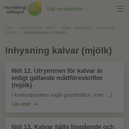
Till
innehåll
Välj verksamhet
på
sidan
Hem
»
Beslutsstöd – Mjölk
»
Mjölk – Byggnad
»
Inhysning
(mjölk)
»
Inhysning kalvar (mjölk)
Inhysning kalvar (mjölk)
Nöt 12. Utrymmen för kalvar är
enligt gällande måttföreskrifter
(mjölk)
I kontrollpunkten ingår grundvillkor. (mer …)
Läs mer
Nöt 13. Kalvar hålls lösgående och