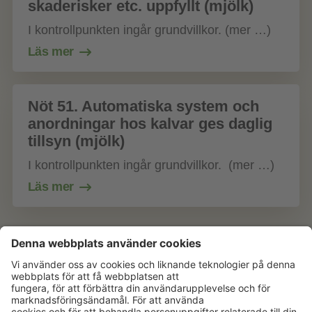
skaderisker etc. uppfyllt (mjölk)
I kontrollpunkten ingår grundvillkor. (mer …)
Läs mer
Nöt 51. Automatiska system och
anordningar hos kalvar ges daglig
tillsyn (mjölk)
I kontrollpunkten ingår grundvillkor. (mer …)
Läs mer