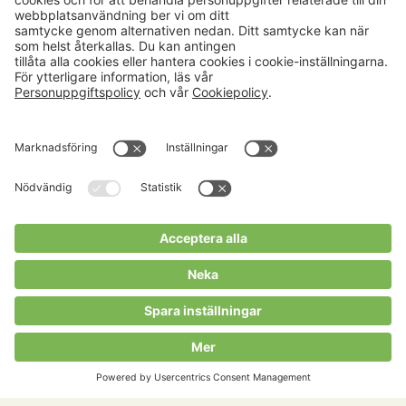
Aktuellt
Om oss
Karriär
Verksamheter
Nyheter
Om Hushållningssällskapet
Kalender
Hushållningssällskapens
Förbund
Publikationer
Tjänster
Press & media
Välkommen till Portalen!
Cookies m.m.
Cookies
Personuppgiftspolicy
Allmänna villkor