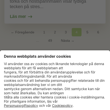
torka och höstspannmålen visar tydliga
tecken på stres...
Läs mer
← Föregående
1
2
3
4
5
6
…
49
Nästa →