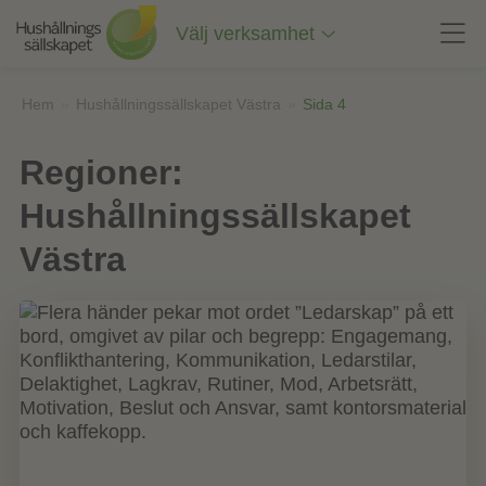
Till
innehåll
Välj verksamhet
på
sidan
Hem
»
Hushållningssällskapet Västra
»
Sida 4
Regioner:
Hushållningssällskapet
Västra