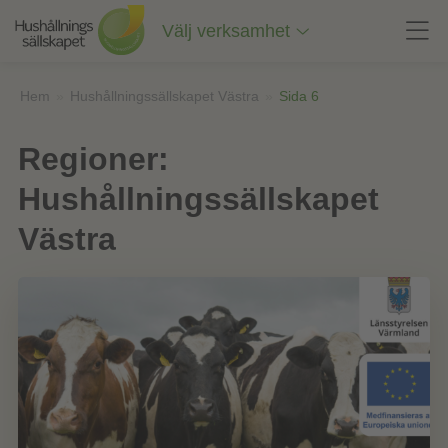
Till
innehåll
Välj verksamhet
på
sidan
Hem
»
Hushållningssällskapet Västra
»
Sida 6
Regioner:
Hushållningssällskapet
Västra