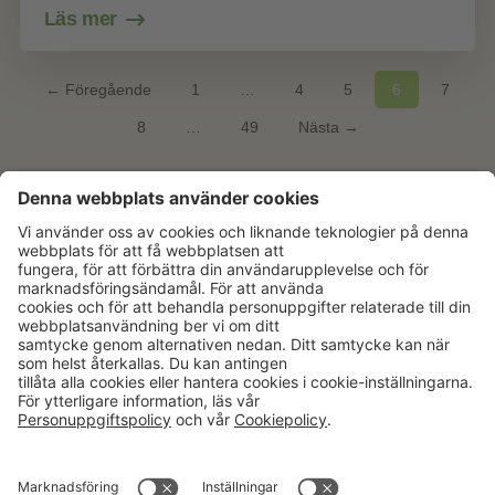
Läs mer
← Föregående
1
…
4
5
6
7
8
…
49
Nästa →
Aktuellt
Om oss