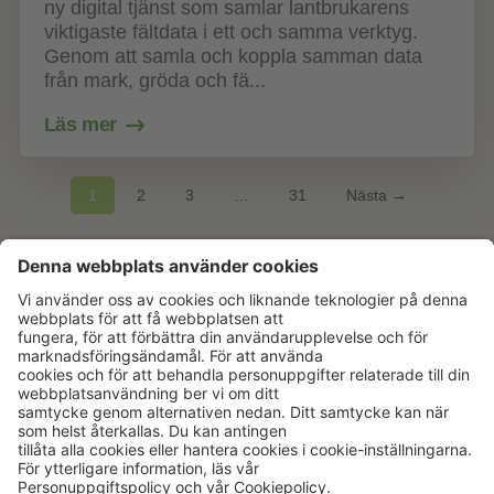
ny digital tjänst som samlar lantbrukarens
viktigaste fältdata i ett och samma verktyg.
Genom att samla och koppla samman data
från mark, gröda och fä...
Läs mer
1
2
3
…
31
Nästa →