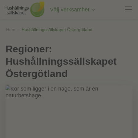
Till
innehåll
Välj verksamhet
på
sidan
Hem
»
Hushållningssällskapet Östergötland
Regioner:
Hushållningssällskapet
Östergötland