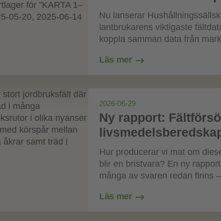
Nu lanserar Hushållningssällska
lantbrukarens viktigaste fältd
koppla samman data från mark,
Läs mer
2026-06-29
Ny rapport: Fältförs
livsmedelsberedska
Hur producerar vi mat om diese
blir en bristvara? En ny rappor
många av svaren redan finns –
Läs mer