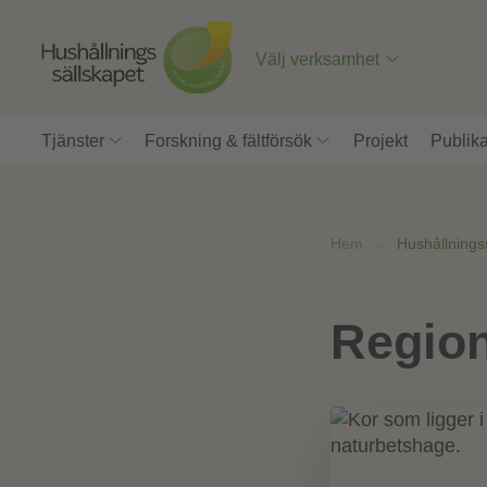
Till
innehåll
på
Välj verksamhet
sidan
Tjänster
Forskning & fältförsök
Projekt
Publika
Hem
»
Hushållnings
Regio