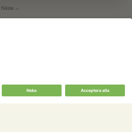
Nästa →
Cookies m.m.
ter
Cookies
ningssällskapet
Personuppgiftspolicy
gssällskapens
Allmänna villkor
ill Portalen!