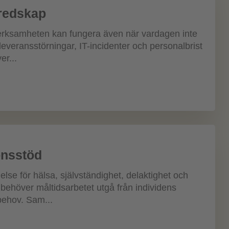
eredskap
sverksamheten kan fungera även när vardagen inte
 leveransstörningar, IT-incidenter och personalbrist
er...
onsstöd
else för hälsa, självständighet, delaktighet och
d behöver måltidsarbetet utgå från individens
behov. Sam...