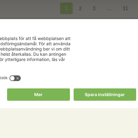
1
2
3
…
31
Aktuellt
Om oss
Karriär
Verksamhe
Nyheter
Om Hushåll
Kalender
Hushållnin
Förbund
Publikationer
Tjänster
Press & media
Välkommen t
Copyright Hushållningssällskapens Förbund 2026